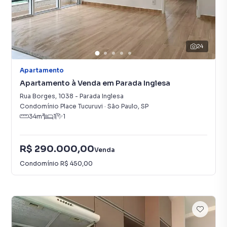
24
Apartamento
Apartamento à Venda em Parada Inglesa
Rua Borges
,
1038
-
Parada Inglesa
Condomínio Place Tucuruvi
·
São Paulo
,
SP
34
m²
1
1
R$ 290.000,00
Venda
Condomínio
R$ 450,00