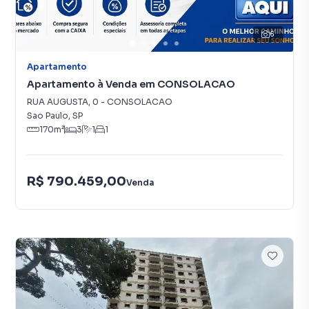
6
Apartamento
Apartamento à Venda em CONSOLACAO
RUA AUGUSTA
,
0
-
CONSOLACAO
Sao Paulo
,
SP
170
m²
3
1
1
R$ 790.459,00
Venda