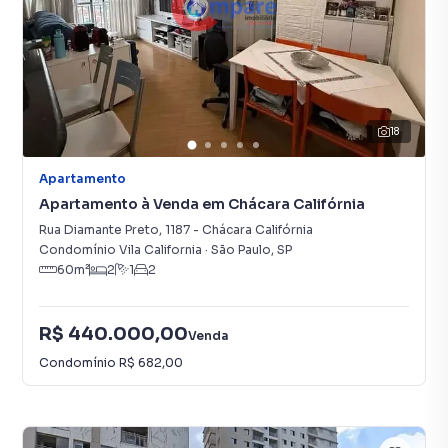
18
Apartamento
Apartamento à Venda em Chácara Califórnia
Rua Diamante Preto
,
1187
-
Chácara Califórnia
Condomínio Vila California
·
São Paulo
,
SP
60
m²
2
1
2
R$ 440.000,00
Venda
Condomínio
R$ 682,00