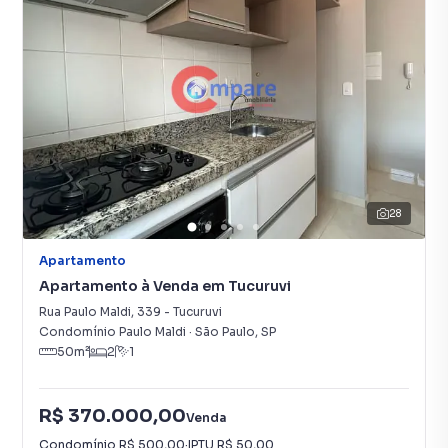
28
Apartamento
Apartamento à Venda em Tucuruvi
Rua Paulo Maldi
,
339
-
Tucuruvi
Condomínio Paulo Maldi
·
São Paulo
,
SP
50
m²
2
1
R$ 370.000,00
Venda
Condomínio
R$ 500,00
·
IPTU
R$ 50,00