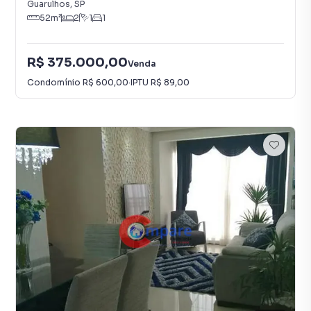
Guarulhos
,
SP
52
m²
2
1
1
R$ 375.000,00
Venda
Condomínio
R$ 600,00
·
IPTU
R$ 89,00