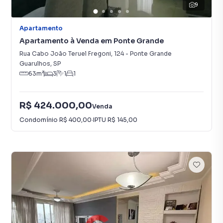
9
Apartamento
Apartamento à Venda em Ponte Grande
Rua Cabo João Teruel Fregoni
,
124
-
Ponte Grande
Guarulhos
,
SP
63
m²
3
1
1
R$ 424.000,00
Venda
Condomínio
R$ 400,00
·
IPTU
R$ 145,00