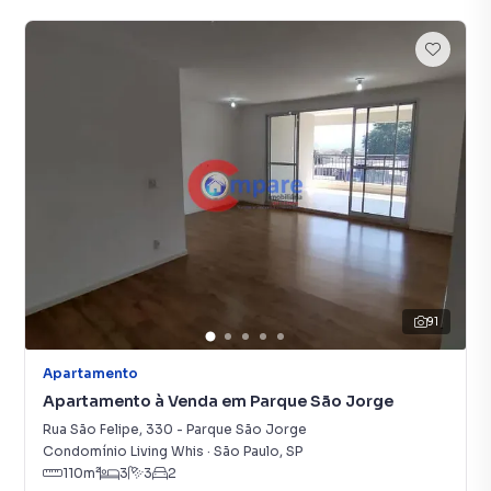
91
Apartamento
Apartamento à Venda em Parque São Jorge
Rua São Felipe
,
330
-
Parque São Jorge
Condomínio Living Whis
·
São Paulo
,
SP
110
m²
3
3
2