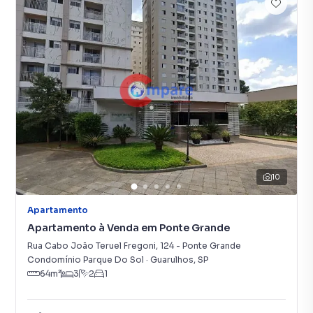
10
Apartamento
Apartamento à Venda em Ponte Grande
Rua Cabo João Teruel Fregoni
,
124
-
Ponte Grande
Condomínio Parque Do Sol
·
Guarulhos
,
SP
64
m²
3
2
1