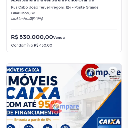
Apartamento à Venda em Ponte Grande
Rua Cabo João Teruel Fregoni
,
124
-
Ponte Grande
Guarulhos
,
SP
64
m²
3
1
1
R$ 530.000,00
Venda
Condomínio
R$ 430,00