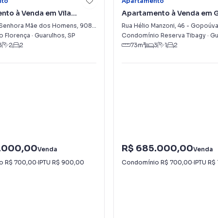
nto
Apartamento
nto à Venda em Vila
Apartamento à Venda em 
o
 Senhora Mãe dos Homens
,
908
-
Vila Progresso
Rua Hélio Manzoni
,
46
-
Gopoúv
 Florença
·
Guarulhos
,
SP
Condomínio Reserva Tibagy
·
Gu
3
2
2
73
m²
3
1
2
.000,00
R$ 685.000,00
Venda
Venda
io
R$ 700,00
·
IPTU
R$ 900,00
Condomínio
R$ 700,00
·
IPTU
R$ 