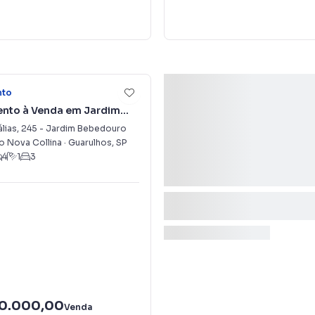
20
nto
nto à Venda em Jardim
ro
lias
 Leonor
,
245
-
Jardim Bebedouro
 Nova Collina
·
Guarulhos
,
SP
4
1
3
00.000,00
Venda