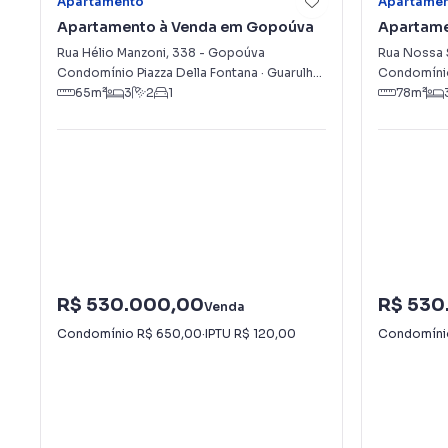
Apartamento
Apartame
Apartamento à Venda em Gopoúva
Apartame
Progress
Rua Hélio Manzoni
,
338
-
Gopoúva
Rua Nossa
Condomínio Piazza Della Fontana
·
Guarulhos
,
SP
Condomínio
65
m²
3
2
1
78
m²
R$ 530.000,00
R$ 530
Venda
Condomínio
R$ 650,00
·
IPTU
R$ 120,00
Condomín