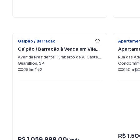
40
Galpão / Barracão
Apartame
Galpão / Barracão à Venda em Vila
Apartame
Leonor
Bebedou
Avenida Presidente Humberto de A. Castelo Branco
,
Rua das Adá
3715
-
Vila
Guarulhos
,
SP
Condomínio
255
m²
2
150
m²
R$ 1.5
R$ 1.059.999,00
Venda