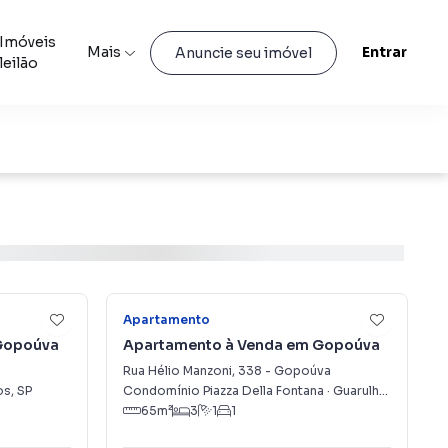
Imóveis
Mais
Entrar
Anuncie seu imóvel
leilão
14
20
Apartamento
Gopoúva
Apartamento à Venda em Gopoúva
Rua Hélio Manzoni
,
338
-
Gopoúva
os
,
SP
Condomínio Piazza Della Fontana
·
Guarulhos
,
SP
65
m²
3
1
1