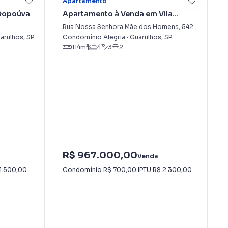
Apartamento
Gopoúva
Apartamento à Venda em Vila
Progresso
a
Rua Nossa Senhora Mãe dos Homens
,
542
-
Vila Pro
arulhos
,
SP
Condomínio Alegria
·
Guarulhos
,
SP
114
m²
4
3
2
R$ 967.000,00
Venda
1.500,00
Condomínio
R$ 700,00
·
IPTU
R$ 2.300,00