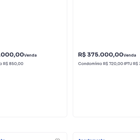
.000,00
R$ 375.000,00
Venda
Venda
io
R$ 850,00
Condomínio
R$ 720,00
·
IPTU
R$ 
13