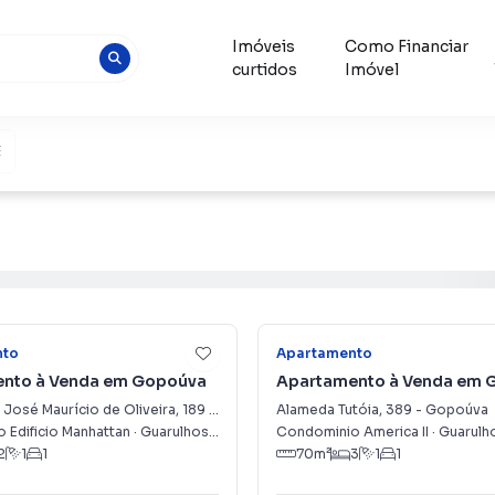
Imóveis
Como Financiar
curtidos
Imóvel
11
nto
Apartamento
nto à Venda em Gopoúva
Apartamento à Venda em 
José Maurício de Oliveira
,
189
-
Gopoúva
Alameda Tutóia
,
389
-
Gopoúva
 Edificio Manhattan
·
Guarulhos
,
SP
Condominio America II
·
Guarulh
2
1
1
70
m²
3
1
1