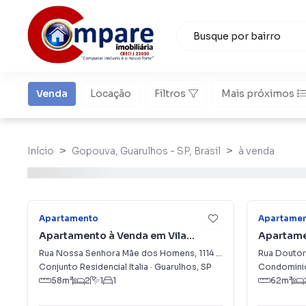
Venda
Locação
Filtros
Mais próximos
Início
Gopouva, Guarulhos - SP, Brasil
à venda
31
Apartamento
Apartame
Apartamento à Venda em Vila
Apartame
Progresso
Rua Nossa Senhora Mãe dos Homens
,
1114
-
Vila Progresso
Rua Doutor 
Conjunto Residencial Italia
·
Guarulhos
,
SP
Condominio
58
m²
2
1
1
62
m²