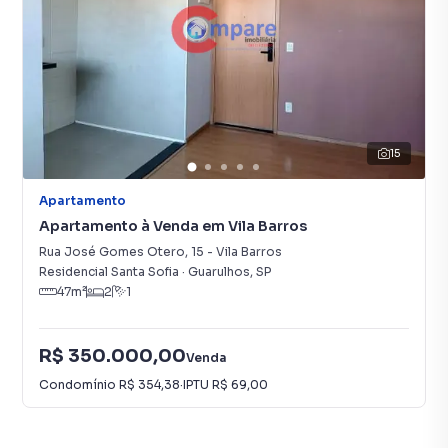
15
Apartamento
Apartamento à Venda em Vila Barros
Rua José Gomes Otero
,
15
-
Vila Barros
Residencial Santa Sofia
·
Guarulhos
,
SP
47
m²
2
1
R$ 350.000,00
Venda
Condomínio
R$ 354,38
·
IPTU
R$ 69,00