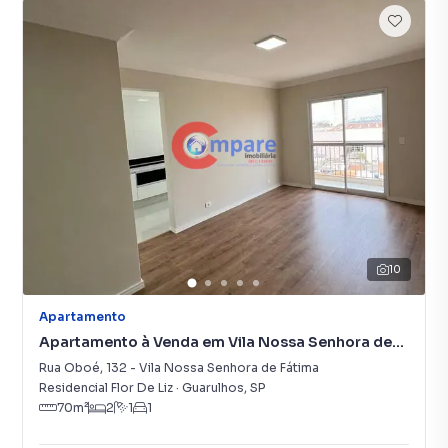
10
Apartamento
Apartamento à Venda em Vila Nossa Senhora de
Fátima
Rua Oboé
,
132
-
Vila Nossa Senhora de Fátima
Residencial Flor De Liz
·
Guarulhos
,
SP
70
m²
2
1
1