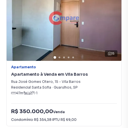
15
Apartamento
Apartamento à Venda em Vila Barros
Rua José Gomes Otero
,
15
-
Vila Barros
Residencial Santa Sofia
·
Guarulhos
,
SP
47
m²
2
1
R$ 350.000,00
Venda
Condomínio
R$ 354,38
·
IPTU
R$ 69,00