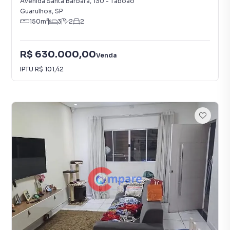
Avenida Santa Bárbara
,
130
-
Taboão
Guarulhos
,
SP
150
m²
3
2
2
R$ 630.000,00
Venda
IPTU
R$ 101,42