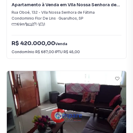
Apartamento à Venda em Vila Nossa Senhora de
Fátima
Rua Oboé
,
132
-
Vila Nossa Senhora de Fátima
Condominio Flor De Lins
·
Guarulhos
,
SP
69
m²
2
1
1
R$ 420.000,00
Venda
Condomínio
R$ 687,00
·
IPTU
R$ 45,00