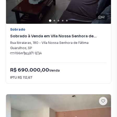
42
Sobrado
Sobrado à Venda em Vila Nossa Senhora de
Fátima
Rua Ibiraiaras
,
180
-
Vila Nossa Senhora de Fátima
Guarulhos
,
SP
156
m²
3
1
4
R$ 690.000,00
Venda
IPTU
R$ 112,67