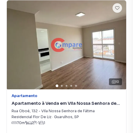
10
Apartamento
Apartamento à Venda em Vila Nossa Senhora de
Fátima
Rua Oboé
,
132
-
Vila Nossa Senhora de Fátima
Residencial Flor De Liz
·
Guarulhos
,
SP
70
m²
2
1
1