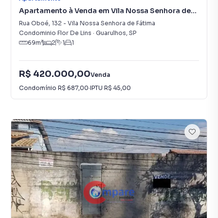
Apartamento à Venda em Vila Nossa Senhora de
Fátima
Rua Oboé
,
132
-
Vila Nossa Senhora de Fátima
Condominio Flor De Lins
·
Guarulhos
,
SP
69
m²
2
1
1
R$ 420.000,00
Venda
Condomínio
R$ 687,00
·
IPTU
R$ 45,00