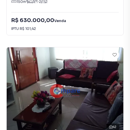
150
m²
3
2
2
R$ 630.000,00
Venda
IPTU
R$ 101,42
42