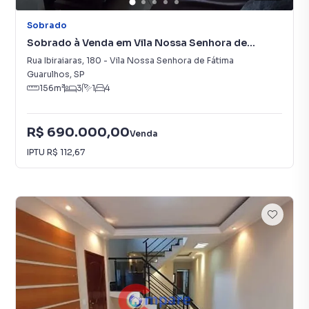
Sobrado
Sobrado à Venda em Vila Nossa Senhora de
Fátima
Rua Ibiraiaras
,
180
-
Vila Nossa Senhora de Fátima
Guarulhos
,
SP
156
m²
3
1
4
R$ 690.000,00
Venda
IPTU
R$ 112,67