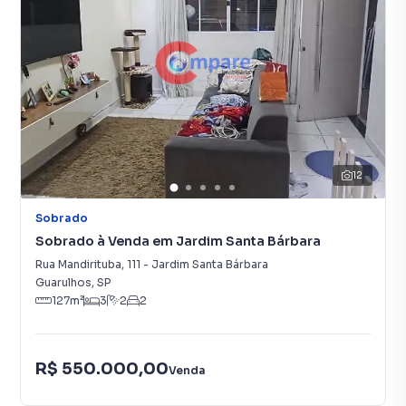
12
Sobrado
Sobrado à Venda em Jardim Santa Bárbara
Rua Mandirituba
,
111
-
Jardim Santa Bárbara
Guarulhos
,
SP
127
m²
3
2
2
R$ 550.000,00
Venda