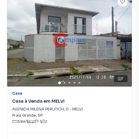
7
Casa
Casa à Venda em MELVI
AVENIDA MILENA PERUTICH
,
0
-
MELVI
Praia Grande
,
SP
59
m²
2
1
1