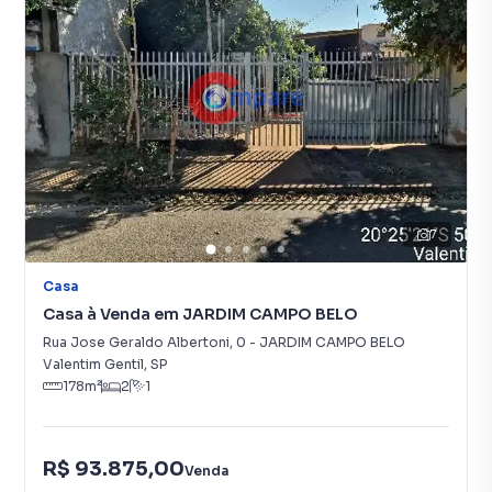
7
Casa
Casa à Venda em JARDIM CAMPO BELO
Rua Jose Geraldo Albertoni
,
0
-
JARDIM CAMPO BELO
Valentim Gentil
,
SP
178
m²
2
1
R$ 93.875,00
Venda