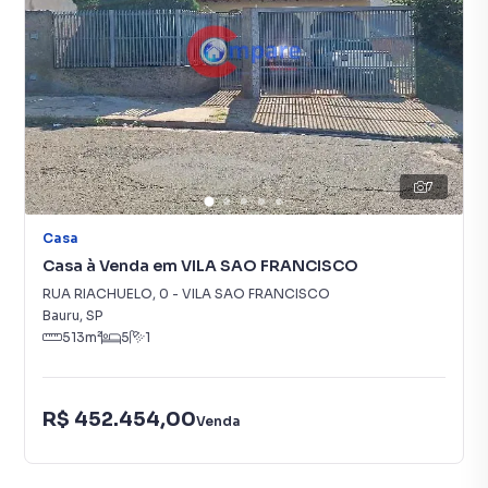
7
Casa
Casa à Venda em VILA SAO FRANCISCO
RUA RIACHUELO
,
0
-
VILA SAO FRANCISCO
Bauru
,
SP
513
m²
5
1
R$ 452.454,00
Venda