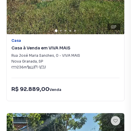
7
Casa
Casa à Venda em VIVA MAIS
Rua José Maria Sanches
,
0
-
VIVA MAIS
Nova Granada
,
SP
236
m²
1
1
1
R$ 92.889,00
Venda