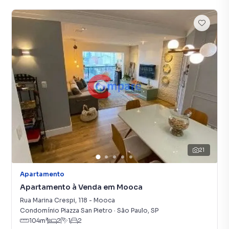
21
Apartamento
Apartamento à Venda em Mooca
Rua Marina Crespi
,
118
-
Mooca
Condomínio Piazza San Pietro
·
São Paulo
,
SP
104
m²
2
1
2