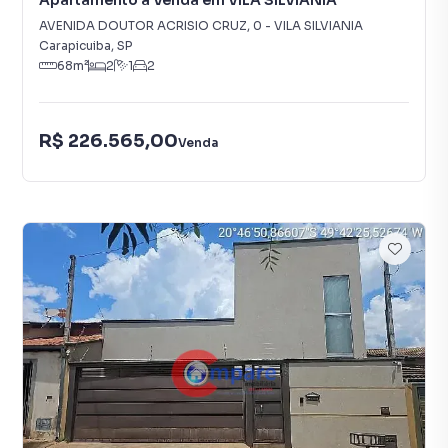
Apartamento à Venda em VILA SILVIANIA
AVENIDA DOUTOR ACRISIO CRUZ
,
0
-
VILA SILVIANIA
Carapicuiba
,
SP
68
m²
2
1
2
R$ 226.565,00
Venda