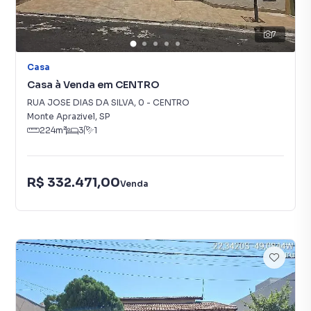
7
Casa
Casa à Venda em CENTRO
RUA JOSE DIAS DA SILVA
,
0
-
CENTRO
Monte Aprazivel
,
SP
224
m²
3
1
R$ 332.471,00
Venda