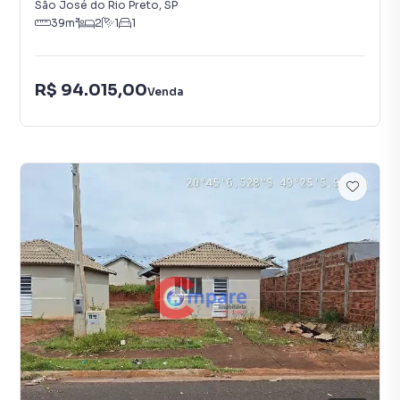
São José do Rio Preto
,
SP
39
m²
2
1
1
R$ 94.015,00
Venda