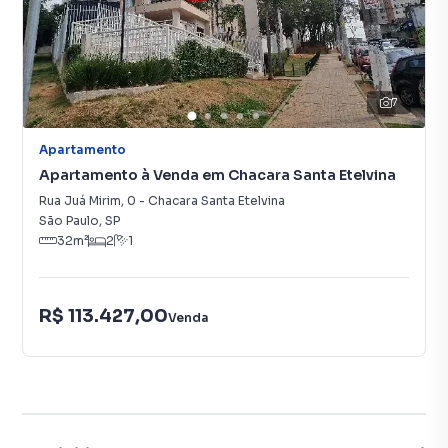
7
Apartamento
Apartamento à Venda em Chacara Santa Etelvina
Rua Juá Mirim
,
0
-
Chacara Santa Etelvina
São Paulo
,
SP
32
m²
2
1
R$ 113.427,00
Venda