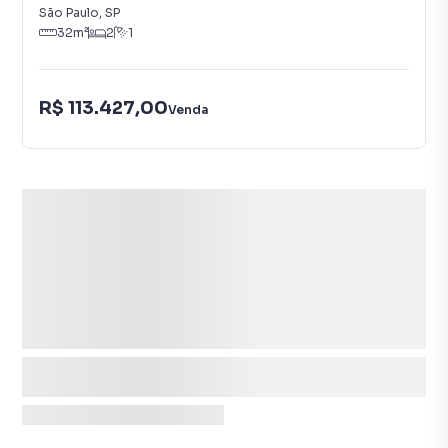
São Paulo
,
SP
32
m²
2
1
R$ 113.427,00
Venda