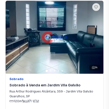
14
Sobrado
Sobrado à Venda em Jardim Vila Galvão
Rua Arthur Rodrigues Alcântara
,
359
-
Jardim Vila Galvão
Guarulhos
,
SP
120
m²
3
1
2