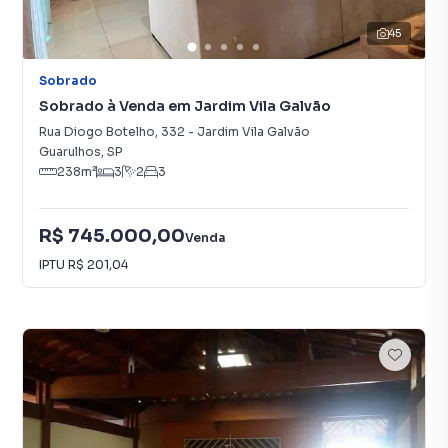
45
Sobrado
Sobrado à Venda em Jardim Vila Galvão
Rua Diogo Botelho
,
332
-
Jardim Vila Galvão
Guarulhos
,
SP
238
m²
3
2
3
R$ 745.000,00
Venda
IPTU
R$ 201,04