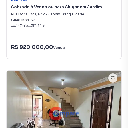
Sobrado à Venda ou para Alugar em Jardim
Tranqüilidade
Rua Dona Dica
,
632
-
Jardim Tranqüilidade
Guarulhos
,
SP
147
m²
3
3
4
R$ 920.000,00
Venda