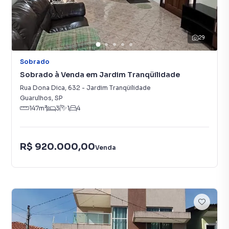
29
Sobrado
Sobrado à Venda em Jardim Tranqüilidade
Rua Dona Dica
,
632
-
Jardim Tranqüilidade
Guarulhos
,
SP
147
m²
3
1
4
R$ 920.000,00
Venda