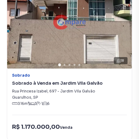
18
Sobrado
Sobrado à Venda em Jardim Vila Galvão
Rua Princesa Izabel
,
697
-
Jardim Vila Galvão
Guarulhos
,
SP
316
m²
3
1
6
R$ 1.170.000,00
Venda