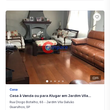
35
Casa
Casa à Venda ou para Alugar em Jardim Vila
Galvão
Rua Diogo Botelho
,
65
-
Jardim Vila Galvão
Guarulhos
,
SP