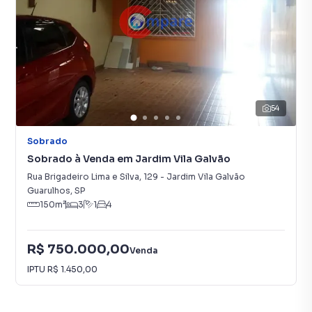
54
Sobrado
Sobrado à Venda em Jardim Vila Galvão
Rua Brigadeiro Lima e Silva
,
129
-
Jardim Vila Galvão
Guarulhos
,
SP
150
m²
3
1
4
R$ 750.000,00
Venda
IPTU
R$ 1.450,00