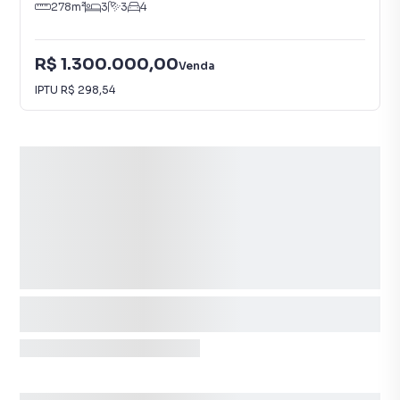
278
m²
3
3
4
R$ 1.300.000,00
Venda
IPTU
R$ 298,54