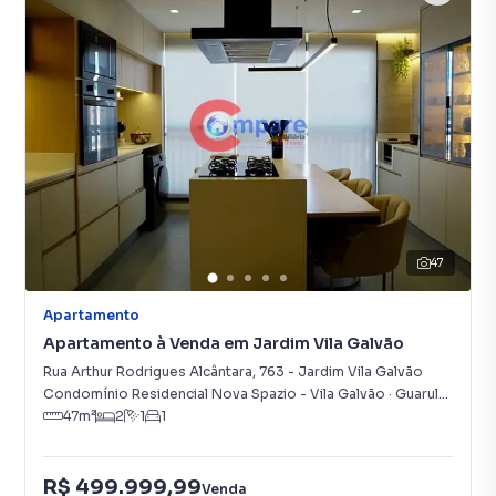
47
Apartamento
Apartamento à Venda em Jardim Vila Galvão
Rua Arthur Rodrigues Alcântara
,
763
-
Jardim Vila Galvão
Condomínio Residencial Nova Spazio - Vila Galvão
·
Guarulhos
,
SP
47
m²
2
1
1
R$ 499.999,99
Venda