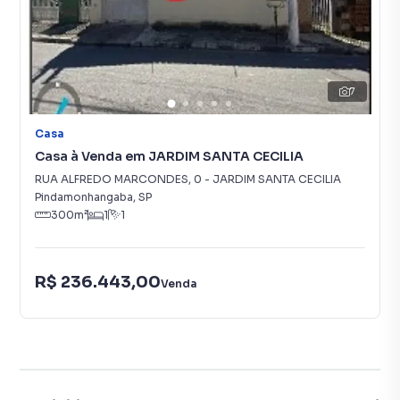
7
Casa
Casa à Venda em JARDIM SANTA CECILIA
RUA ALFREDO MARCONDES
,
0
-
JARDIM SANTA CECILIA
Pindamonhangaba
,
SP
300
m²
1
1
R$ 236.443,00
Venda