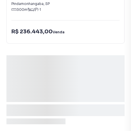
Pindamonhangaba
,
SP
300
m²
1
1
R$ 236.443,00
Venda