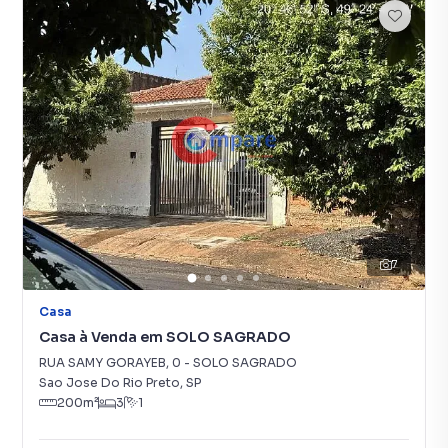
7
Casa
Casa à Venda em SOLO SAGRADO
RUA SAMY GORAYEB
,
0
-
SOLO SAGRADO
Sao Jose Do Rio Preto
,
SP
200
m²
3
1