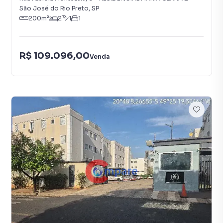
São José do Rio Preto
,
SP
200
m²
2
1
1
R$ 109.096,00
Venda