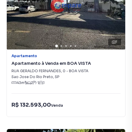
7
Apartamento
Apartamento à Venda em BOA VISTA
RUA GERALDO FERNANDES
,
0
-
BOA VISTA
Sao Jose Do Rio Preto
,
SP
43
m²
2
1
1
R$ 132.593,00
Venda