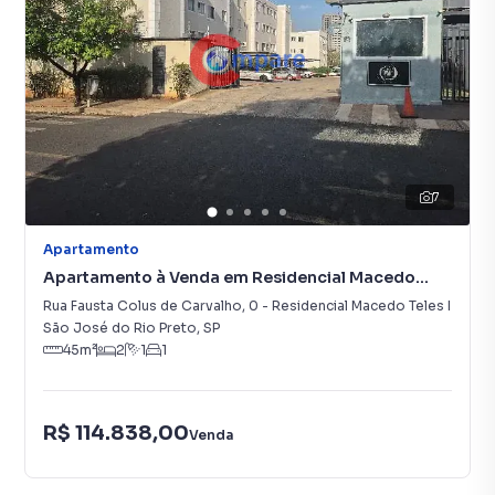
7
Apartamento
Apartamento à Venda em Residencial Macedo
Teles I
Rua Fausta Colus de Carvalho
,
0
-
Residencial Macedo Teles I
São José do Rio Preto
,
SP
45
m²
2
1
1
R$ 114.838,00
Venda