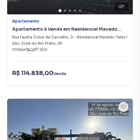
7
Apartamento
Apartamento à Venda em Residencial Macedo
Teles I
Rua Fausta Colus de Carvalho
,
0
-
Residencial Macedo Teles I
São José do Rio Preto
,
SP
45
m²
2
1
1
R$ 114.838,00
Venda