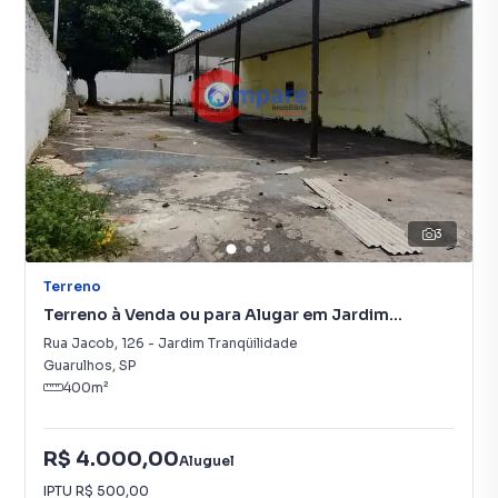
3
Terreno
Terreno à Venda ou para Alugar em Jardim
Tranqüilidade
Rua Jacob
,
126
-
Jardim Tranqüilidade
Guarulhos
,
SP
400
m²
R$ 4.000,00
Aluguel
IPTU
R$ 500,00