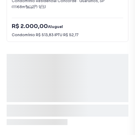
Condomínio Residencial Concorde
·
Guarulhos
,
SP
68
m²
2
1
1
R$ 2.000,00
Aluguel
Condomínio
R$ 513,83
·
IPTU
R$ 52,17