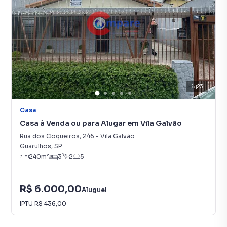
23
Casa
Casa à Venda ou para Alugar em Vila Galvão
Rua dos Coqueiros
,
246
-
Vila Galvão
Guarulhos
,
SP
240
m²
3
2
5
R$ 6.000,00
Aluguel
IPTU
R$ 436,00