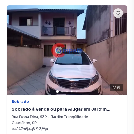
28
Sobrado
Sobrado à Venda ou para Alugar em Jardim
Tranqüilidade
Rua Dona Dica
,
632
-
Jardim Tranqüilidade
Guarulhos
,
SP
147
m²
3
3
4