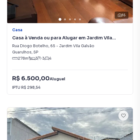
35
Casa
Casa à Venda ou para Alugar em Jardim Vila
Galvão
Rua Diogo Botelho
,
65
-
Jardim Vila Galvão
Guarulhos
,
SP
278
m²
3
3
4
R$ 6.500,00
Aluguel
IPTU
R$ 298,54