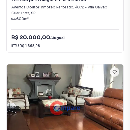
Avenida Doutor Timóteo Penteado
,
4072
-
Vila Galvão
Guarulhos
,
SP
800
m²
R$ 20.000,00
Aluguel
IPTU
R$ 1.568,28