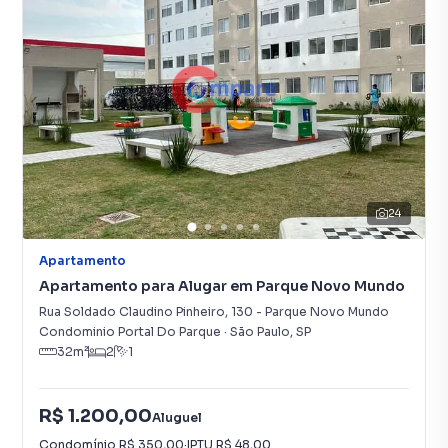
24
Apartamento
Apartamento para Alugar em Parque Novo Mundo
Rua Soldado Claudino Pinheiro
,
130
-
Parque Novo Mundo
Condominio Portal Do Parque
·
São Paulo
,
SP
32
m²
2
1
R$ 1.200,00
Aluguel
Condomínio
R$ 350,00
·
IPTU
R$ 48,00