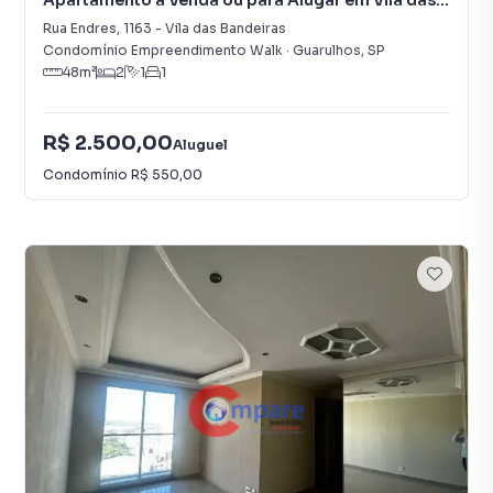
Apartamento à Venda ou para Alugar em Vila das
Bandeiras
Rua Endres
,
1163
-
Vila das Bandeiras
Condomínio Empreendimento Walk
·
Guarulhos
,
SP
48
m²
2
1
1
R$ 2.500,00
Aluguel
Condomínio
R$ 550,00