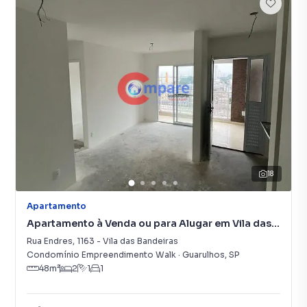
18
Apartamento
Apartamento à Venda ou para Alugar em Vila das
Bandeiras
Rua Endres
,
1163
-
Vila das Bandeiras
Condomínio Empreendimento Walk
·
Guarulhos
,
SP
48
m²
2
1
1