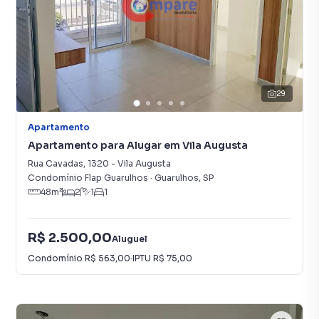
29
Apartamento
Apartamento para Alugar em Vila Augusta
Rua Cavadas
,
1320
-
Vila Augusta
Condomínio Flap Guarulhos
·
Guarulhos
,
SP
48
m²
2
1
1
R$ 2.500,00
Aluguel
Condomínio
R$ 563,00
·
IPTU
R$ 75,00