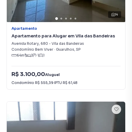
14
Apartamento
Apartamento para Alugar em Vila das Bandeiras
Avenida Rotary
,
680
-
Vila das Bandeiras
Condomínio Bem Viver
·
Guarulhos
,
SP
64
m²
3
1
1
R$ 3.100,00
Aluguel
Condomínio
R$ 555,39
·
IPTU
R$ 61,48