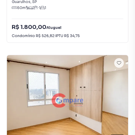
Guarulhos
,
SP
50
m²
2
1
1
R$ 1.800,00
Aluguel
Condomínio
R$ 526,82
·
IPTU
R$ 34,75