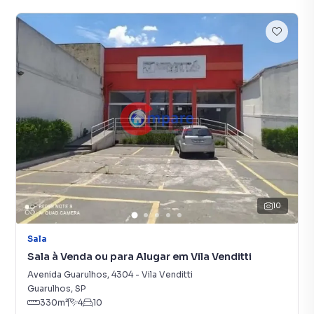
10
Sala
Sala à Venda ou para Alugar em Vila Venditti
Avenida Guarulhos
,
4304
-
Vila Venditti
Guarulhos
,
SP
330
m²
4
10