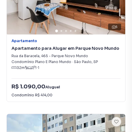
5
Apartamento
Apartamento para Alugar em Parque Novo Mundo
Rua da Baracela
,
465
-
Parque Novo Mundo
Condomínio Plano E Plano Mundo
·
São Paulo
,
SP
32
m²
2
1
R$ 1.090,00
Aluguel
Condomínio
R$ 414,00