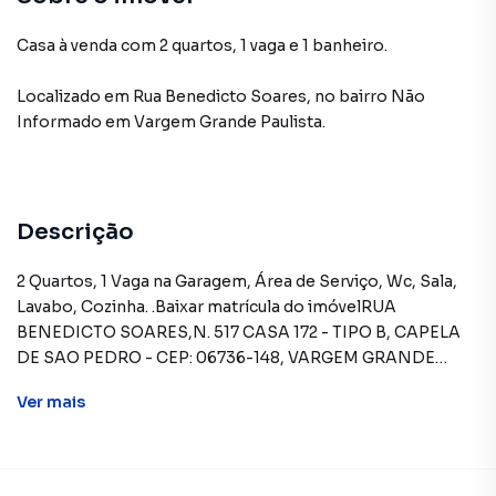
Casa à venda com 2 quartos, 1 vaga e 1 banheiro.
Localizado
em
Rua Benedicto Soares
,
no bairro Não
Informado
em Vargem Grande Paulista
.
Descrição
2 Quartos, 1 Vaga na Garagem, Área de Serviço, Wc, Sala,
Lavabo, Cozinha. .Baixar matrícula do imóvelRUA
BENEDICTO SOARES,N. 517 CASA 172 - TIPO B, CAPELA
DE SAO PEDRO - CEP: 06736-148, VARGEM GRANDE
PAULISTA - SAO PAULOFORMAS DE PAGAMENTO
Ver
mais
ACEITAS: Recursos próprios. Permite utilização de FGTS.
Consulte condições e enquadramento. Permite
financiamento - somente SBPE. Consulte condições antes
de efetuar a proposta.REGRAS PARA PAGAMENTO DAS