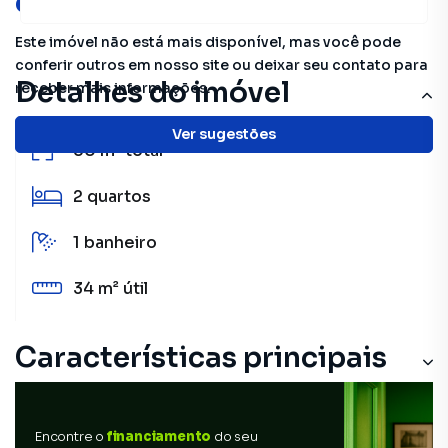
oportunidades!
Este imóvel não está mais disponível, mas você pode
conferir outros em nosso site ou deixar seu contato para
Detalhes do imóvel
receber mais informações.
Ver sugestões
50 m²
total
2
quartos
1
banheiro
34 m²
útil
Características principais
Encontre o
financiamento
do seu