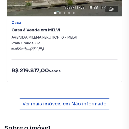
7
Casa
Casa à Venda em MELVI
AVENIDA MILENA PERUTICH
,
0
-
MELVI
Praia Grande
,
SP
59
m²
2
1
1
R$ 219.817,00
Venda
Ver mais imóveis em
Não informado
Sobre o imóvel