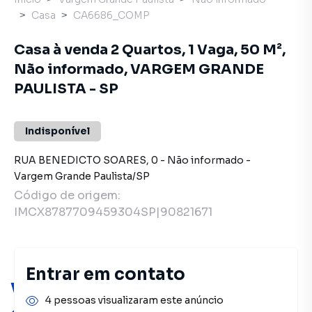
Casa
CA6686_COMP
Casa à venda 2 Quartos, 1 Vaga, 50 M²,
Não informado, VARGEM GRANDE
PAULISTA - SP
Indisponível
RUA BENEDICTO SOARES
,
0
-
Não informado
-
Vargem Grande Paulista
/
SP
Código de origem:
IMCX8787709459304SP|90821671
Entrar em contato
Você pode encontrar novas
4 pessoas visualizaram este anúncio