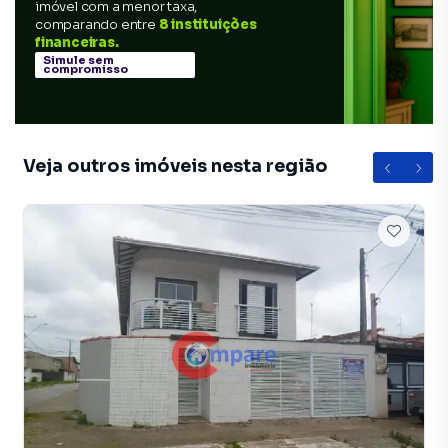
imóvel com a menor taxa,
comparando entre
8 instituições
financeiras.
Simule sem
compromisso
Veja outros imóveis nesta região