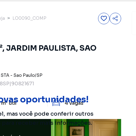
oja
LO0090_COMP
 M², JARDIM PAULISTA, SAO
ISTA
-
Sao Paulo
/
SP
8SP|90821671
ovas oportunidades!
 m²
útil
4
vagas
el, mas você pode conferir outros
o para receber mais informações.