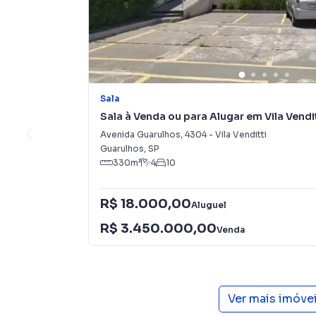
Sala
Sala à Venda ou para Alugar em Vila Vendit
Avenida Guarulhos
,
4304
-
Vila Venditti
Guarulhos
,
SP
330
m²
4
10
R$ 18.000,00
Aluguel
R$ 3.450.000,00
Venda
Ver mais imóve