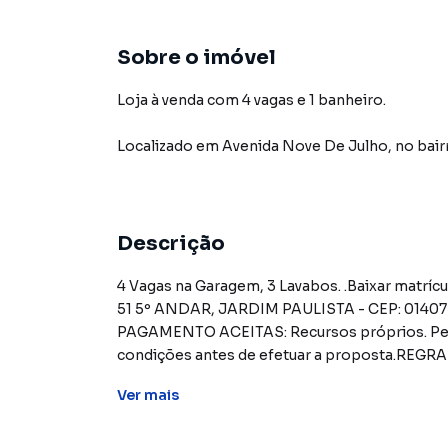
Sobre o imóvel
Loja à venda com 4 vagas e 1 banheiro.
Localizado
em
Avenida Nove De Julho
,
no bair
Descrição
4 Vagas na Garagem, 3 Lavabos. .Baixar matrícula do imóvelAVENIDA NOVE DE JULHO,N. 3147 APTO.
51 5º ANDAR, JARDIM PAULISTA - CEP: 014
PAGAMENTO ACEITAS: Recursos próprios. Per
condições antes de efetuar a proposta.R
existam): Condomínio: Sob responsabilidade d
Ver
mais
avaliação do imóvel. A CAIXA realizará o paga
valor de avaliação. Tributos: Sob responsabi
Adjudicados Caixa – Oportunidades com Segur