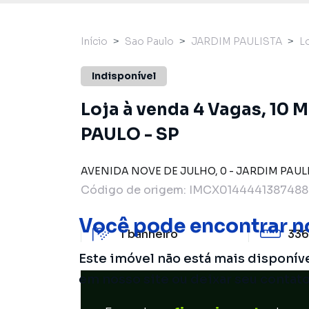
Início
Sao Paulo
JARDIM PAULISTA
L
Indisponível
Loja à venda 4 Vagas, 10
PAULO - SP
AVENIDA NOVE DE JULHO
,
0
-
JARDIM PAUL
Código de origem:
IMCX0144441387488
Você pode encontrar n
1
banheiro
336
Este imóvel não está mais disponív
em nosso site ou deixar seu contat