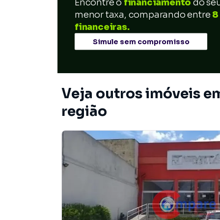
Encontre o
financiamento
do se
menor taxa, comparando entre
8
financeiras.
Simule sem compromisso
Veja outros imóveis 
região