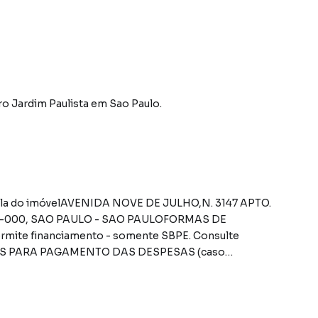
ro Jardim Paulista
em Sao Paulo
.
07-000, SAO PAULO - SAO PAULOFORMAS DE
mite financiamento - somente SBPE. Consulte
EGRAS PARA PAGAMENTO DAS DESPESAS (caso
o comprador, até o limite de 10% em relação ao valor de
mento apenas do valor que exceder o limite de 10% do
lidade do comprador. Corretores credenciados Imóveis
ançaOs imóveis adjudicados da Caixa são vendidos com