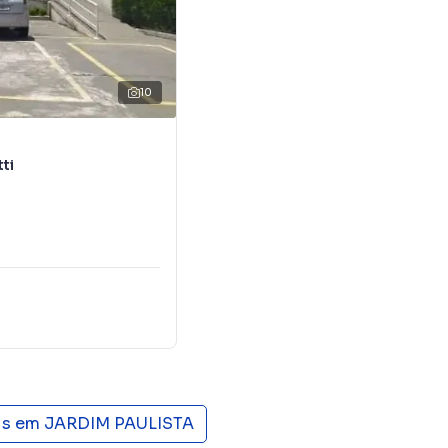
10
ti
is em
JARDIM PAULISTA