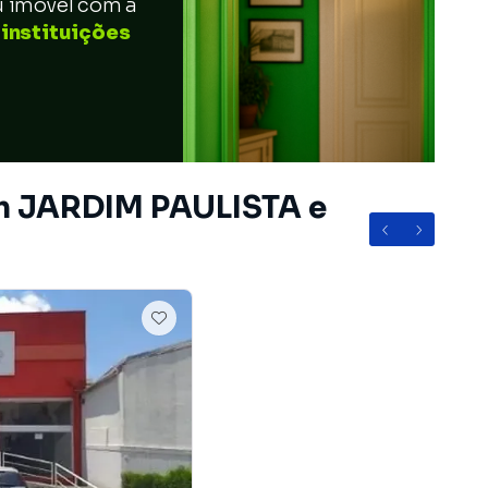
u imóvel com a
 instituições
em JARDIM PAULISTA e