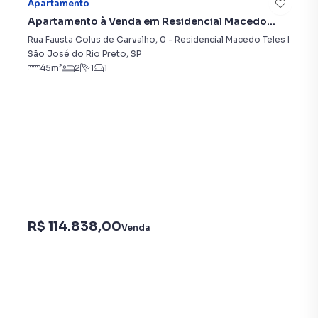
Apartamento
Apartamento à Venda em Residencial Macedo
Teles I
Rua Fausta Colus de Carvalho
,
0
-
Residencial Macedo Teles I
São José do Rio Preto
,
SP
45
m²
2
1
1
R$ 114.838,00
Venda