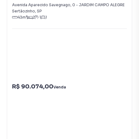
Avenida Aparecido Savegnago
,
0
-
JARDIM CAMPO ALEGRE
Sertãozinho
,
SP
43
m²
2
1
1
R$ 90.074,00
Venda