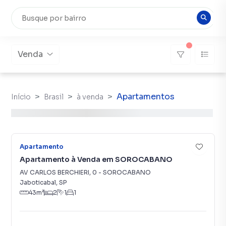
Venda
Apartamentos
Início
Brasil
à venda
7
Apartamento
Apartamento à Venda em SOROCABANO
AV CARLOS BERCHIERI
,
0
-
SOROCABANO
Jaboticabal
,
SP
43
m²
2
1
1