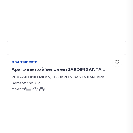
7
Apartamento
Apartamento à Venda em JARDIM SANTA
BARBARA
RUA ANTONIO MILAN
,
0
-
JARDIM SANTA BARBARA
Sertaozinho
,
SP
36
m²
2
1
1