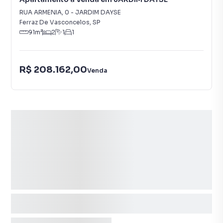
RUA ARMENIA
,
0
-
JARDIM DAYSE
Ferraz De Vasconcelos
,
SP
91
m²
2
1
1
R$ 208.162,00
Venda