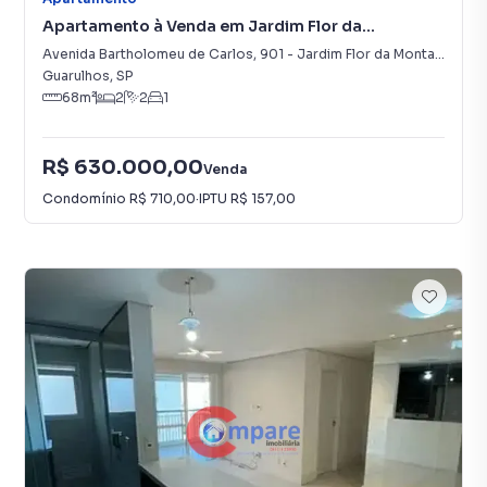
Apartamento à Venda em Jardim Flor da
Montanha
Avenida Bartholomeu de Carlos
,
901
-
Jardim Flor da Montanha
Guarulhos
,
SP
68
m²
2
2
1
R$ 630.000,00
Venda
Condomínio
R$ 710,00
·
IPTU
R$ 157,00