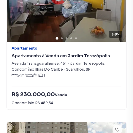
15
Apartamento
Apartamento à Venda em Jardim Terezópolis
Avenida Transguarulhense
,
451
-
Jardim Terezópolis
Condomínio Ilhas Do Caribe
·
Guarulhos
,
SP
54
m²
2
1
1
R$ 230.000,00
Venda
Condomínio
R$ 452,34