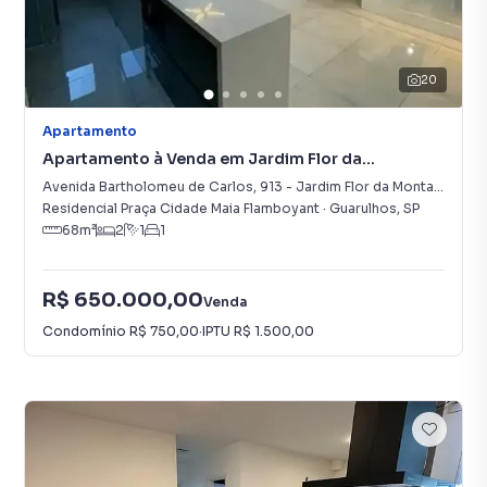
20
Apartamento
Apartamento à Venda em Jardim Flor da
Montanha
Avenida Bartholomeu de Carlos
,
913
-
Jardim Flor da Montanha
Residencial Praça Cidade Maia Flamboyant
·
Guarulhos
,
SP
68
m²
2
1
1
R$ 650.000,00
Venda
Condomínio
R$ 750,00
·
IPTU
R$ 1.500,00