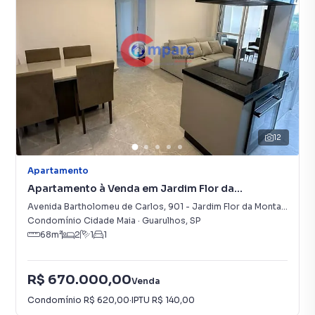
12
Apartamento
Apartamento à Venda em Jardim Flor da
Montanha
Avenida Bartholomeu de Carlos
,
901
-
Jardim Flor da Montanha
Condomínio Cidade Maia
·
Guarulhos
,
SP
68
m²
2
1
1
R$ 670.000,00
Venda
Condomínio
R$ 620,00
·
IPTU
R$ 140,00