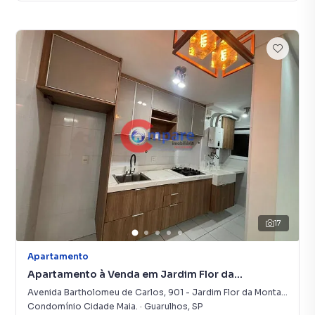
17
Apartamento
Apartamento à Venda em Jardim Flor da
Montanha
Avenida Bartholomeu de Carlos
,
901
-
Jardim Flor da Montanha
Condomínio Cidade Maia.
·
Guarulhos
,
SP