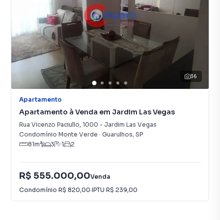
36
Apartamento
Apartamento à Venda em Jardim Las Vegas
Rua Vicenzo Paciullo
,
1000
-
Jardim Las Vegas
Condomínio Monte Verde
·
Guarulhos
,
SP
81
m²
3
1
2
R$ 555.000,00
Venda
Condomínio
R$ 820,00
·
IPTU
R$ 239,00