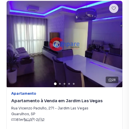
28
Apartamento
Apartamento à Venda em Jardim Las Vegas
Rua Vicenzo Paciullo
,
271
-
Jardim Las Vegas
Guarulhos
,
SP
81
m²
3
2
2