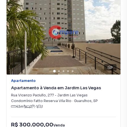
9
Apartamento
Apartamento à Venda em Jardim Las Vegas
Rua Vicenzo Paciullo
,
277
-
Jardim Las Vegas
Condomínio Fatto Reserva Vila Rio
·
Guarulhos
,
SP
43
m²
2
1
1
R$ 300.000,00
Venda