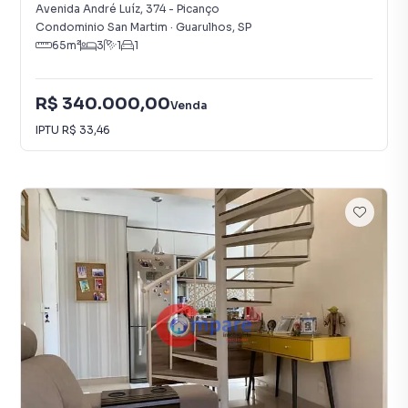
Avenida André Luíz
,
374
-
Picanço
Condominio San Martim
·
Guarulhos
,
SP
65
m²
3
1
1
R$ 340.000,00
Venda
IPTU
R$ 33,46