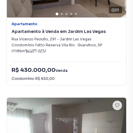
23
Apartamento
Apartamento à Venda em Jardim Las Vegas
Rua Vicenzo Paciullo
,
291
-
Jardim Las Vegas
Condomínio Fatto Reserva Vila Rio
·
Guarulhos
,
SP
86
m²
2
2
1
R$ 430.000,00
Venda
Condomínio
R$ 650,00