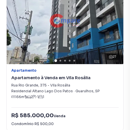
27
Apartamento
Apartamento à Venda em Vila Rosália
Rua Rio Grande
,
375
-
Vila Rosália
Residencial Altano Lago Dos Patos
·
Guarulhos
,
SP
56
m²
2
1
1
R$ 585.000,00
Venda
Condomínio
R$ 500,00