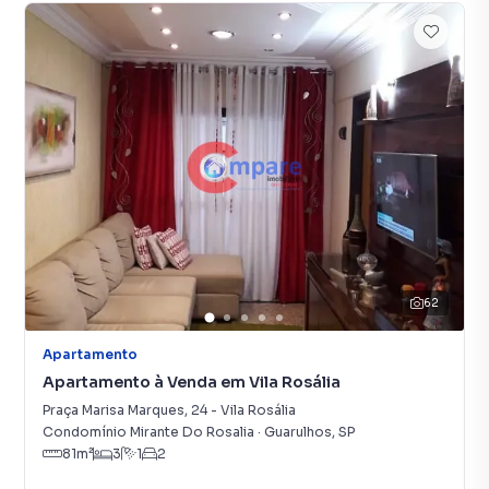
62
Apartamento
Apartamento à Venda em Vila Rosália
Praça Marisa Marques
,
24
-
Vila Rosália
Condomínio Mirante Do Rosalia
·
Guarulhos
,
SP
81
m²
3
1
2