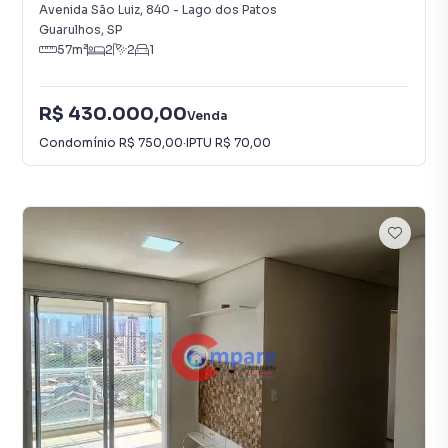
Avenida São Luiz
,
840
-
Lago dos Patos
Guarulhos
,
SP
57
m²
2
2
1
R$ 430.000,00
Venda
Condomínio
R$ 750,00
·
IPTU
R$ 70,00