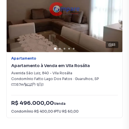
33
Apartamento
Apartamento à Venda em Vila Rosália
Avenida São Luiz
,
840
-
Vila Rosália
Condomínio Fatto Lago Dos Patos
·
Guarulhos
,
SP
57
m²
2
1
1
R$ 496.000,00
Venda
Condomínio
R$ 400,00
·
IPTU
R$ 60,00