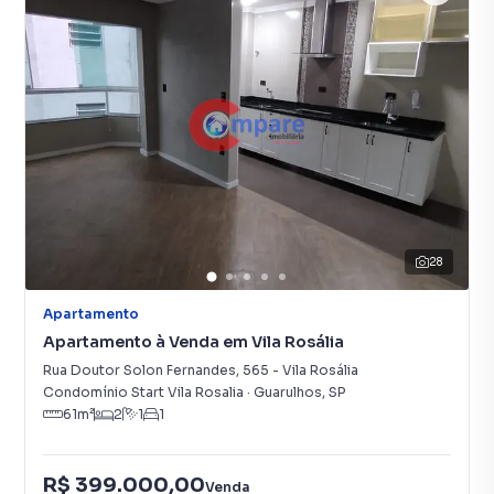
28
Apartamento
Apartamento à Venda em Vila Rosália
Rua Doutor Solon Fernandes
,
565
-
Vila Rosália
Condomínio Start Vila Rosalia
·
Guarulhos
,
SP
61
m²
2
1
1
R$ 399.000,00
Venda