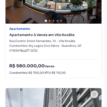
23
Apartamento
Apartamento à Venda em Vila Rosália
Rua Doutor Solon Fernandes
,
10
-
Vila Rosália
Condomínio Sky Lagos Dos Patos
·
Guarulhos
,
SP
65
m²
2
2
2
R$ 580.000,00
Venda
Condomínio
R$ 700,00
·
IPTU
R$ 110,00