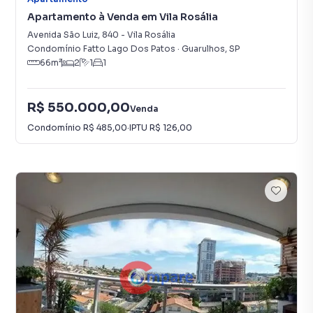
Apartamento à Venda em Vila Rosália
Avenida São Luiz
,
840
-
Vila Rosália
Condomínio Fatto Lago Dos Patos
·
Guarulhos
,
SP
66
m²
2
1
1
R$ 550.000,00
Venda
Condomínio
R$ 485,00
·
IPTU
R$ 126,00