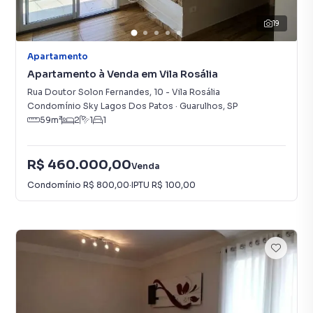
19
Apartamento
Apartamento à Venda em Vila Rosália
Rua Doutor Solon Fernandes
,
10
-
Vila Rosália
Condomínio Sky Lagos Dos Patos
·
Guarulhos
,
SP
59
m²
2
1
1
R$ 460.000,00
Venda
Condomínio
R$ 800,00
·
IPTU
R$ 100,00