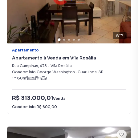
17
Apartamento
Apartamento à Venda em Vila Rosália
Rua Campinas
,
478
-
Vila Rosália
Condomínio George Washington
·
Guarulhos
,
SP
60
m²
2
1
1
R$ 313.000,01
Venda
Condomínio
R$ 600,00