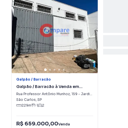
11
Galpão / Barracão
Galpão / Barracão à Venda em
Jardim Maracanã
Rua Professor Antônio Munhoz
,
159
-
Jardim Maracanã
São Carlos
,
SP
229
m²
1
2
R$ 659.000,00
Venda