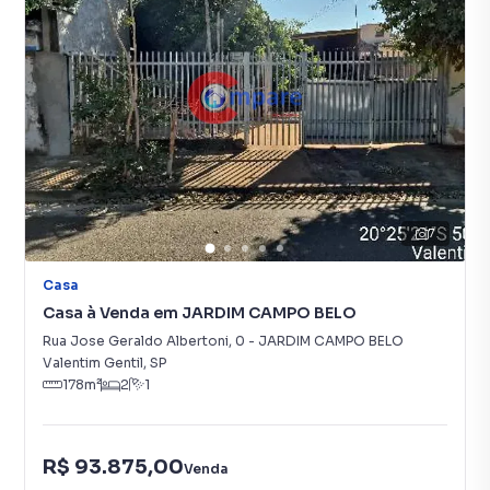
7
Casa
Casa à Venda em JARDIM CAMPO BELO
Rua Jose Geraldo Albertoni
,
0
-
JARDIM CAMPO BELO
Valentim Gentil
,
SP
178
m²
2
1
R$ 93.875,00
Venda