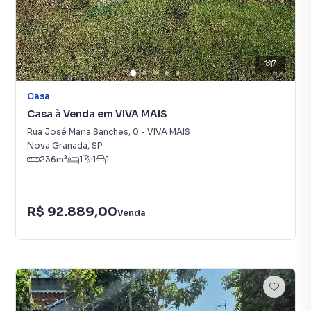
7
Casa
Casa à Venda em VIVA MAIS
Rua José Maria Sanches
,
0
-
VIVA MAIS
Nova Granada
,
SP
236
m²
1
1
1
R$ 92.889,00
Venda