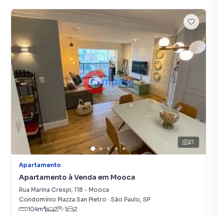
21
Apartamento
Apartamento à Venda em Mooca
Rua Marina Crespi
,
118
-
Mooca
Condomínio Piazza San Pietro
·
São Paulo
,
SP
104
m²
2
1
2