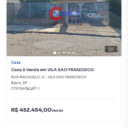
7
Casa
Casa à Venda em VILA SAO FRANCISCO
RUA RIACHUELO
,
0
-
VILA SAO FRANCISCO
Bauru
,
SP
513
m²
5
1
R$ 452.454,00
Venda