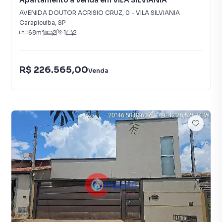
Apartamento à Venda em VILA SILVIANIA
AVENIDA DOUTOR ACRISIO CRUZ
,
0
-
VILA SILVIANIA
Carapicuiba
,
SP
68
m²
2
1
2
R$ 226.565,00
Venda