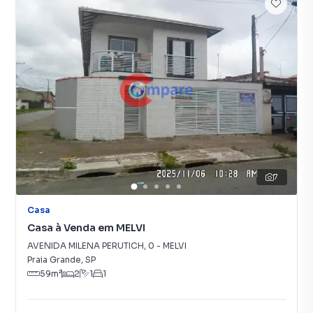
7
Casa
Casa à Venda em MELVI
AVENIDA MILENA PERUTICH
,
0
-
MELVI
Praia Grande
,
SP
59
m²
2
1
1