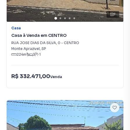
7
Casa
Casa à Venda em CENTRO
RUA JOSE DIAS DA SILVA
,
0
-
CENTRO
Monte Aprazivel
,
SP
224
m²
3
1
R$ 332.471,00
Venda