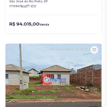
São José do Rio Preto
,
SP
39
m²
2
1
1
R$ 94.015,00
Venda