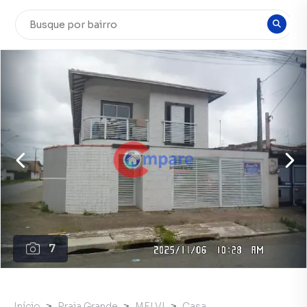
7
Início
Praia Grande
MELVI
Casa