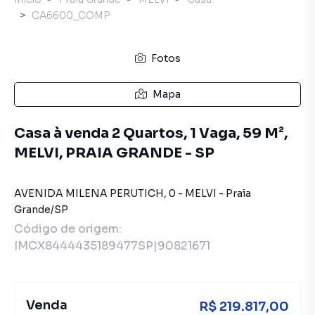
CA6600_COMP
Fotos
Mapa
Casa à venda 2 Quartos, 1 Vaga, 59 M²,
MELVI, PRAIA GRANDE - SP
AVENIDA MILENA PERUTICH
,
0
-
MELVI
-
Praia
Grande
/
SP
Código de origem:
IMCX8444435189477SP|90821671
Venda
R$ 219.817,00