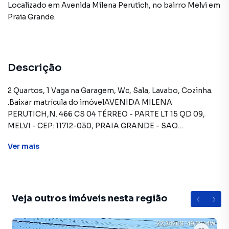
Localizado
em
Avenida Milena Perutich
,
no bairro Melvi
em
Praia Grande
.
Descrição
2 Quartos, 1 Vaga na Garagem, Wc, Sala, Lavabo, Cozinha.
.Baixar matrícula do imóvelAVENIDA MILENA
PERUTICH,N. 466 CS 04 TÉRREO - PARTE LT 15 QD 09,
MELVI - CEP: 11712-030, PRAIA GRANDE - SAO
PAULOFORMAS DE PAGAMENTO ACEITAS: Recursos
Ver
mais
próprios. Permite utilização de FGTS. Consulte condições
e enquadramento. Permite financiamento - somente
SBPE. Consulte condições antes de efetuar a
proposta.REGRAS PARA PAGAMENTO DAS DESPESAS
(caso existam): Condomínio: Sob responsabilidade do
Veja outros imóveis nesta região
comprador, até o limite de 10% em relação ao valor de
avaliação do imóvel. A CAIXA realizará o pagamento