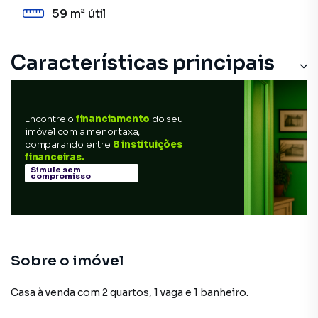
59 m²
útil
Características principais
Encontre o
financiamento
do seu
imóvel com a menor taxa,
comparando entre
8 instituições
financeiras.
Simule sem
compromisso
Sobre o imóvel
Casa à venda com 2 quartos, 1 vaga e 1 banheiro.