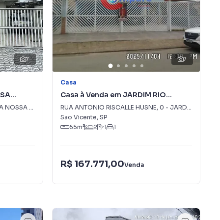
7
7
Casa
SSA
Casa à Venda em JARDIM RIO
BRANCO
SSA SENHORA DE FATIMA
RUA ANTONIO RISCALLE HUSNE
,
0
-
JARDIM RIO BRANCO
Sao Vicente
,
SP
65
m²
2
1
1
R$ 167.771,00
Venda