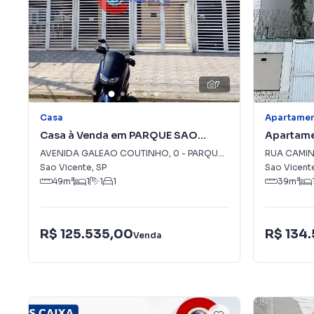
7
Casa
Apartame
Casa à Venda em PARQUE SAO
Apartame
VICENTE
ESPLANA
AVENIDA GALEAO COUTINHO
,
0
-
PARQUE SAO VICENTE
RUA CAMI
Sao Vicente
,
SP
Sao Vicent
49
m²
1
1
1
39
m²
R$ 125.535,00
R$ 134
Venda