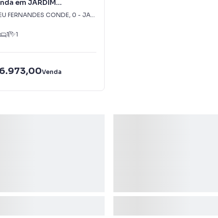
enda em JARDIM
CO
EU FERNANDES CONDE
,
0
-
JARDIM ACAPULCO
1
1
36.973,00
Venda