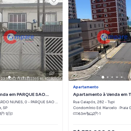
7
Apartamento
enda em PARQUE SAO
Apartamento à Venda em T
ARDO NUNES
SEADA
,
0
-
PARQUE SAO VICENTE
Rua Caiapós
,
282
-
Tupi
e
,
SP
Condomínio Ed. Marcelo
·
Praia 
3
1
1
63
m²
2
1