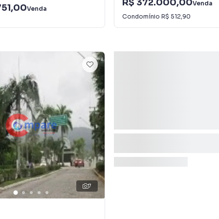
R$ 372.000,00
Venda
751,00
Venda
Condomínio
R$ 512,90
7