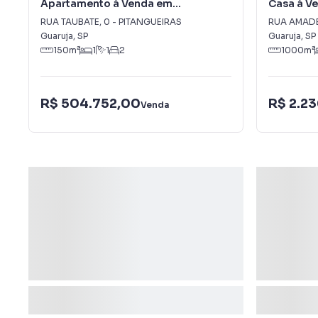
Apartamento à Venda em
Casa à V
PITANGUEIRAS
ACAPUL
RUA TAUBATE
,
0
-
PITANGUEIRAS
RUA AMAD
Guaruja
,
SP
Guaruja
,
SP
150
m²
1
1
2
1000
m²
R$ 504.752,00
R$ 2.2
Venda