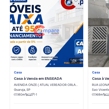
6
Casa
Casa
Casa à Venda em ENSEADA
Casa à V
VICENTE
AVENIDA ONZE ( ATUAL VEREADOR ORLANDO FALCAO )
RUA LEON
,
0
-
EN
Guaruja
,
SP
Sao Vicent
80
m²
2
1
68
m²