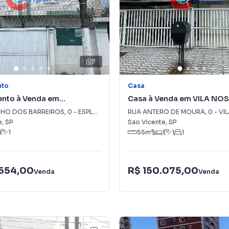
7
nto
Casa
nto à Venda em
Casa à Venda em VILA NO
DA DOS BARREIROS
SENHORA DE FATIMA
NHO DOS BARREIROS
,
0
-
ESPLANADA DOS BARREIROS
RUA ANTERO DE MOURA
,
0
-
VILA NO
e
,
SP
Sao Vicente
,
SP
1
1
55
m²
1
1
1
.554,00
R$ 150.075,00
Venda
Venda