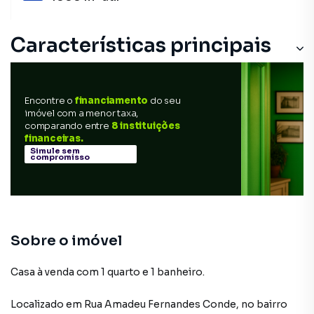
Características principais
Encontre o
financiamento
do seu
imóvel com a menor taxa,
comparando entre
8 instituições
financeiras.
Simule sem
compromisso
Sobre o imóvel
Casa à venda com 1 quarto e 1 banheiro.
Localizado
em
Rua Amadeu Fernandes Conde
,
no bairro