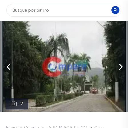
7
Início
Guaruja
JARDIM ACAPULCO
Casa