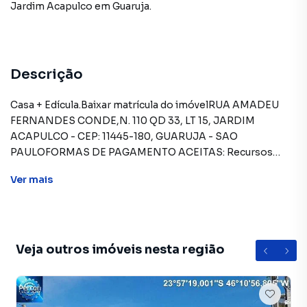
Jardim Acapulco
em Guaruja
.
Descrição
Casa + Edícula.Baixar matrícula do imóvelRUA AMADEU
FERNANDES CONDE,N. 110 QD 33, LT 15, JARDIM
ACAPULCO - CEP: 11445-180, GUARUJA - SAO
PAULOFORMAS DE PAGAMENTO ACEITAS: Recursos
próprios. Permite financiamento - somente SBPE.
Ver
mais
Consulte condições antes de efetuar a proposta.REGRAS
PARA PAGAMENTO DAS DESPESAS (caso existam):
Condomínio: Sob responsabilidade do comprador, até o
limite de 10% em relação ao valor de avaliação do imóvel. A
CAIXA realizará o pagamento apenas do valor que exceder
Veja outros imóveis nesta região
o limite de 10% do valor de avaliação. Tributos: Sob
responsabilidade do comprador, quando o débito for
inferior a 10% do valor de avaliação. A CAIXA paga