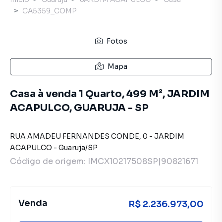
CA5359_COMP
Fotos
Mapa
Casa à venda 1 Quarto, 499 M², JARDIM
ACAPULCO, GUARUJA - SP
RUA AMADEU FERNANDES CONDE
,
0
-
JARDIM
ACAPULCO
-
Guaruja
/
SP
Código de origem:
IMCX10217508SP|90821671
Venda
R$ 2.236.973,00