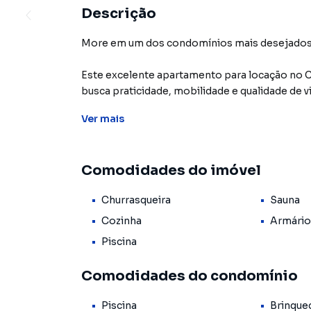
Descrição
More em um dos condomínios mais desejados 
Este excelente apartamento para locação no 
busca praticidade, mobilidade e qualidade de v
cidade.
Ver
mais
Com projeto moderno, ambientes bem distribuí
atende perfeitamente estudantes, profissionai
Comodidades do imóvel
DESTAQUES DO IMÓVEL
Churrasqueira
Sauna
Apartamento moderno
Ambientes bem iluminados
Cozinha
Armário
Excelente ventilação natural
Piscina
Sala confortável para o dia a dia
Cozinha funcional
Comodidades do condomínio
Dormitórios aconchegantes
Banheiro social
Piscina
Brinque