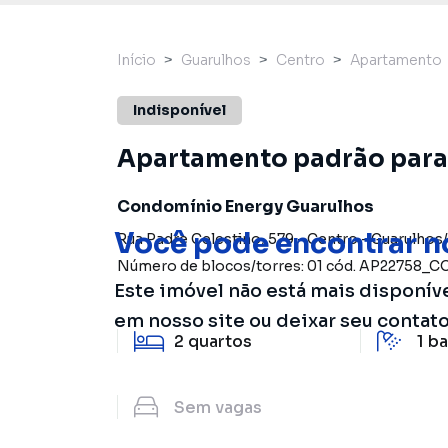
Início
Guarulhos
Centro
Apartamento
Indisponível
Apartamento padrão para 
Condomínio Energy Guarulhos
Você pode encontrar n
Rua Padre Celestino
,
579
-
Centro
-
Guarulhos
/
Número de blocos/torres:
01
cód.
AP22758_C
Este imóvel não está mais disponív
em nosso site ou deixar seu contat
2
quartos
1
ba
Sem
vagas