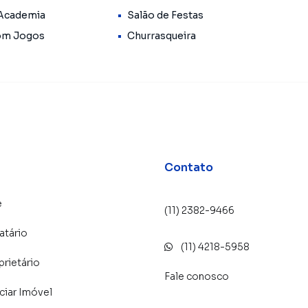
 Academia
Salão de Festas
om Jogos
Churrasqueira
 mão do conforto.
ADEIRO CONDOMÍNIO CLUBE
ião central pela sua estrutura diferenciada.
Contato
e
(11) 2382-9466
atário
(11) 4218-5958
prietário
Fale conosco
iar Imóvel