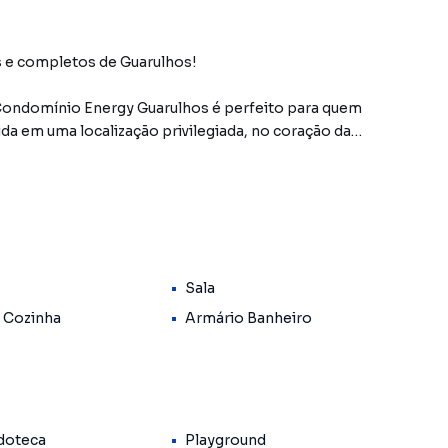
e completos de Guarulhos!
Condomínio Energy Guarulhos é perfeito para quem
ida em uma localização privilegiada, no coração da
dos e infraestrutura de lazer completa, o imóvel
s, casais e famílias que desejam morar perto de tudo.
Sala
 Cozinha
Armário Banheiro
doteca
Playground