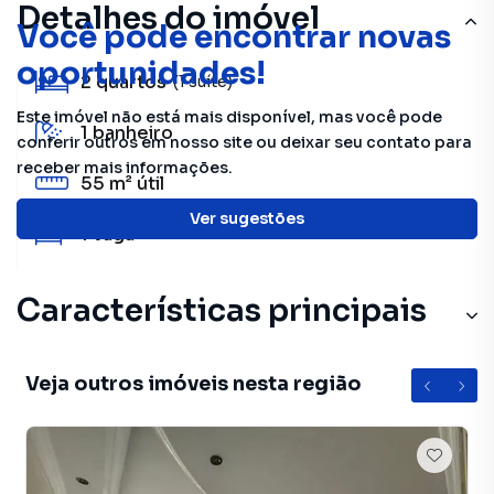
Detalhes do imóvel
Você pode encontrar novas
oportunidades!
2
quartos
(1 suíte)
Este imóvel não está mais disponível, mas você pode
1
banheiro
conferir outros em nosso site ou deixar seu contato para
receber mais informações.
55 m²
útil
Ver sugestões
1
vaga
Características principais
Veja outros imóveis nesta região