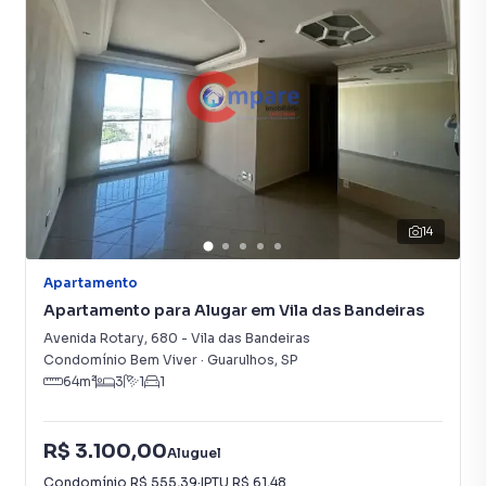
14
Apartamento
Apartamento para Alugar em Vila das Bandeiras
Avenida Rotary
,
680
-
Vila das Bandeiras
Condomínio Bem Viver
·
Guarulhos
,
SP
64
m²
3
1
1
R$ 3.100,00
Aluguel
Condomínio
R$ 555,39
·
IPTU
R$ 61,48