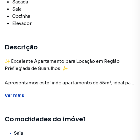
Sacada
Sala
Cozinha
Elevador
Descrição
✨ Excelente Apartamento para Locação em Região
Privilegiada de Guarulhos! ✨
Apresentamos este lindo apartamento de 55m², ideal para
quem busca conforto, praticidade e qualidade de vida. O
Ver
mais
imóvel é todo planejado, com ótimo aproveitamento de
espaço e acabamento moderno.
Comodidades do imóvel
🔹 2 dormitórios, sendo 1 suíte aconchegante
🔹 Sala ampla para 2 ambientes, com acesso à sacada,
proporcionando ótima iluminação natural
Sala