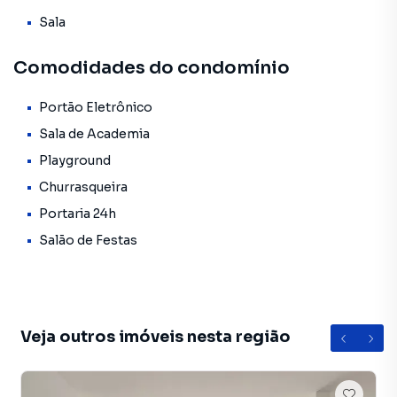
morar
Sala
🏢 CONDOMÍNIO COMPLETO E SEGURO:
Comodidades do condomínio
✔️ Portaria e segurança 24h
Portão Eletrônico
✔️ Salão de festas
✔️ Salão de jogos
Sala de Academia
✔️ Academia
Playground
✔️ Brinquedoteca
Churrasqueira
👉 Perfeito para quem busca qualidade de vida com
Portaria 24h
segurança
Salão de Festas
📍 LOCALIZAÇÃO ESTRATÉGICA:
Na Vila Rio de Janeiro – Guarulhos, com fácil acesso a:
Veja outros imóveis nesta região
✔️ Av. Salgado Filho
✔️ Av. Paulo Faccini
✔️ Rodovia Dutra e Fernão Dias