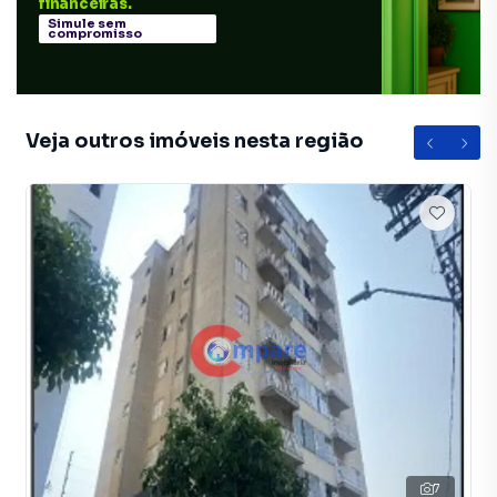
financeiras.
Simule sem
compromisso
Veja outros imóveis nesta região
7