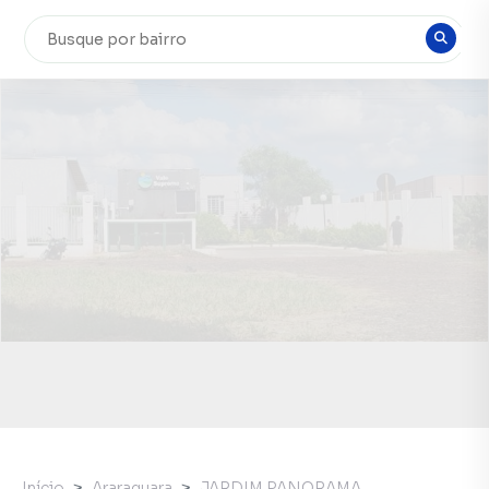
Início
Araraquara
JARDIM PANORAMA