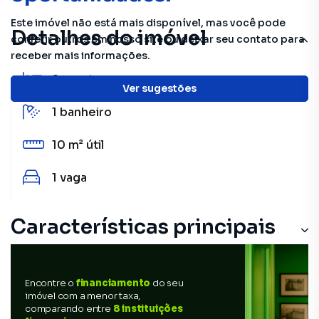
Este imóvel não está mais disponível, mas você pode
Detalhes do imóvel
conferir outros em nosso site ou deixar seu contato para
receber mais informações.
2
quartos
Ver sugestões
1
banheiro
10 m²
útil
1
vaga
Características principais
Encontre o
financiamento
do seu
imóvel com a menor taxa,
comparando entre
8 instituições