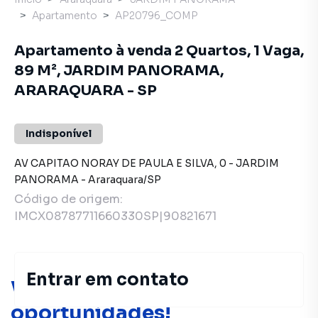
Apartamento
AP20796_COMP
Apartamento à venda 2 Quartos, 1 Vaga,
89 M², JARDIM PANORAMA,
ARARAQUARA - SP
Indisponível
AV CAPITAO NORAY DE PAULA E SILVA
,
0
-
JARDIM
PANORAMA
-
Araraquara
/
SP
Código de origem:
IMCX08787711660330SP|90821671
Entrar em contato
Você pode encontrar novas
oportunidades!