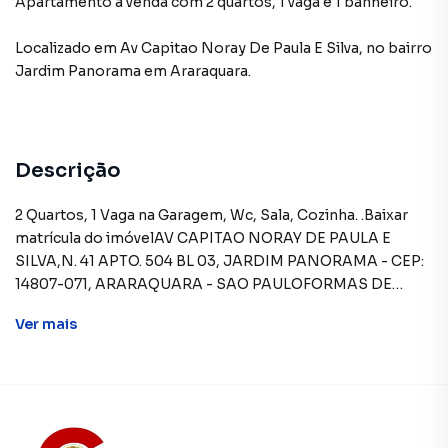
Apartamento à venda com 2 quartos, 1 vaga e 1 banheiro.
Localizado
em
Av Capitao Noray De Paula E Silva
,
no bairro
Jardim Panorama
em Araraquara
.
Descrição
2 Quartos, 1 Vaga na Garagem, Wc, Sala, Cozinha. .Baixar
matrícula do imóvelAV CAPITAO NORAY DE PAULA E
SILVA,N. 41 APTO. 504 BL 03, JARDIM PANORAMA - CEP:
14807-071, ARARAQUARA - SAO PAULOFORMAS DE
PAGAMENTO ACEITAS: Recursos próprios. Permite
Ver
mais
utilização de FGTS. Consulte condições e
enquadramento. Permite financiamento - somente SBPE.
Consulte condições antes de efetuar a proposta.REGRAS
PARA PAGAMENTO DAS DESPESAS (caso
existam): Condomínio: Sob responsabilidade do
comprador, até o limite de 10% em relação ao valor de