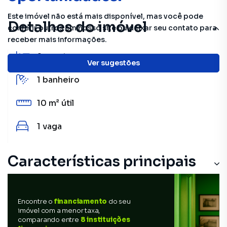
Este imóvel não está mais disponível, mas você pode
Detalhes do imóvel
conferir outros em nosso site ou deixar seu contato para
receber mais informações.
2
quartos
Ver sugestões
1
banheiro
10 m²
útil
1
vaga
Características principais
Encontre o
financiamento
do seu
imóvel com a menor taxa,
comparando entre
8 instituições