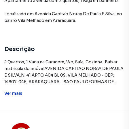
Apartamento à venda com 2 quartos, 1 vaga e 1 banheiro.
Localizado
em
Avenida Capitao Noray De Paula E Silva
,
no
bairro Vila Melhado
em Araraquara
.
Descrição
2 Quartos, 1 Vaga na Garagem, Wc, Sala, Cozinha. .Baixar
matrícula do imóvelAVENIDA CAPITAO NORAY DE PAULA
E SILVA,N. 41 APTO. 404 BL 09, VILA MELHADO - CEP:
14807-045, ARARAQUARA - SAO PAULOFORMAS DE
PAGAMENTO ACEITAS: Recursos próprios. Permite
Ver
mais
utilização de FGTS. Consulte condições e
enquadramento.REGRAS PARA PAGAMENTO DAS
DESPESAS (caso existam): Condomínio: Sob
responsabilidade do comprador, até o limite de 10% em
relação ao valor de avaliação do imóvel. A CAIXA realizará o
pagamento apenas do valor que exceder o limite de 10%