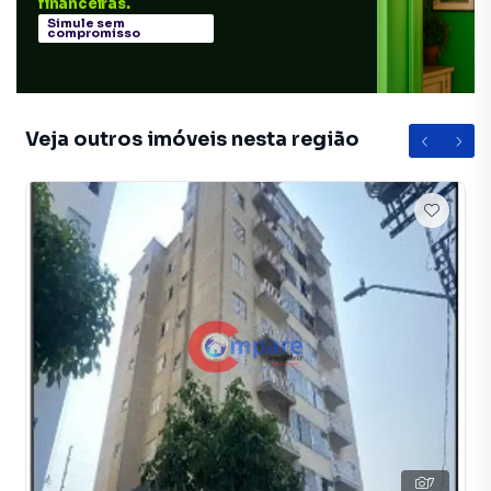
financeiras.
Simule sem
compromisso
Veja outros imóveis nesta região
7