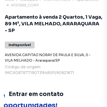
AP20888_COMP
Apartamento à venda 2 Quartos, 1 Vaga,
89 M², VILA MELHADO, ARARAQUARA
- SP
Indisponível
AVENIDA CAPITAO NORAY DE PAULA E SILVA
,
0
-
VILA MELHADO
-
Araraquara
/
SP
Código de origem:
IMCX08787719073948SP|90821671
Entrar em contato
Você pode encontrar novas
oportunidades!