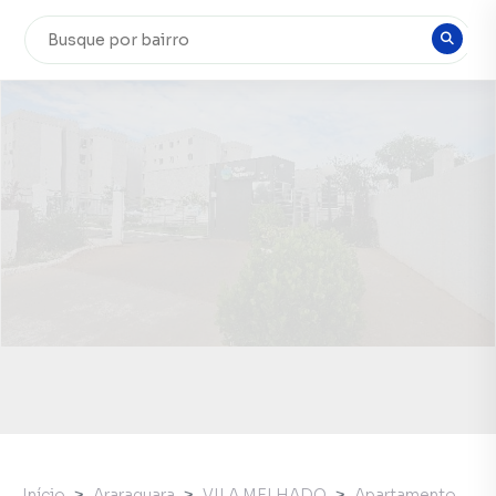
Início
Araraquara
VILA MELHADO
Apartamento