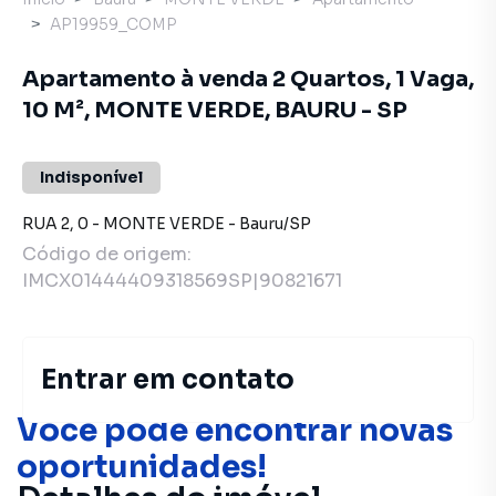
AP19959_COMP
Apartamento à venda 2 Quartos, 1 Vaga,
10 M², MONTE VERDE, BAURU - SP
Indisponível
RUA 2
,
0
-
MONTE VERDE
-
Bauru
/
SP
Código de origem:
IMCX01444409318569SP|90821671
Entrar em contato
Você pode encontrar novas
oportunidades!