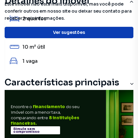
Detalhes do imóvel
Este imóvel não está mais disponível, mas você pode
conferir outros em nosso site ou deixar seu contato para
2
quartos
receber mais informações.
1
banheiro
Ver sugestões
10 m²
útil
1
vaga
Características principais
Encontre o
financiamento
do seu
imóvel com a menor taxa,
comparando entre
8 instituições
financeiras.
Simule sem
compromisso