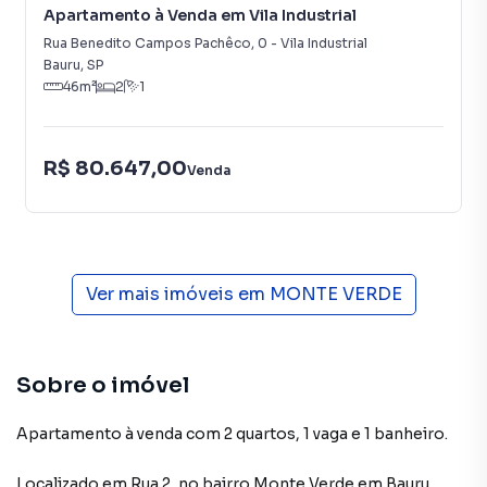
Apartamento à Venda em Vila Industrial
Rua Benedito Campos Pachêco
,
0
-
Vila Industrial
Bauru
,
SP
46
m²
2
1
R$ 80.647,00
Venda
Ver mais imóveis em
MONTE VERDE
Sobre o imóvel
Apartamento à venda com 2 quartos, 1 vaga e 1 banheiro.
Localizado
em
Rua 2
,
no bairro Monte Verde
em Bauru
.