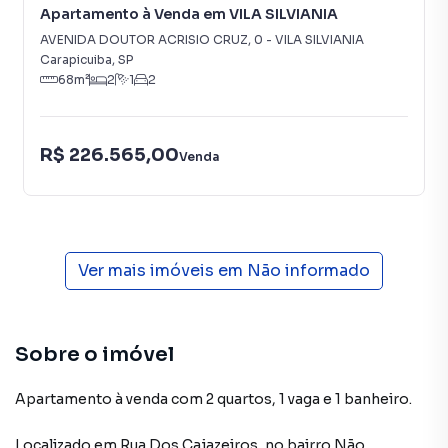
Apartamento à Venda em VILA SILVIANIA
AVENIDA DOUTOR ACRISIO CRUZ
,
0
-
VILA SILVIANIA
Carapicuiba
,
SP
68
m²
2
1
2
R$ 226.565,00
Venda
Ver mais imóveis em
Não informado
Sobre o imóvel
Apartamento à venda com 2 quartos, 1 vaga e 1 banheiro.
Localizado
em
Rua Dos Cajazeiros
,
no bairro Não