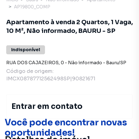
AP19800_COMP
Apartamento à venda 2 Quartos, 1 Vaga,
10 M², Não informado, BAURU - SP
Indisponível
RUA DOS CAJAZEIROS
,
0
-
Não informado
-
Bauru
/
SP
Código de origem:
IMCX08787712562498SP|90821671
Entrar em contato
Você pode encontrar novas
oportunidades!