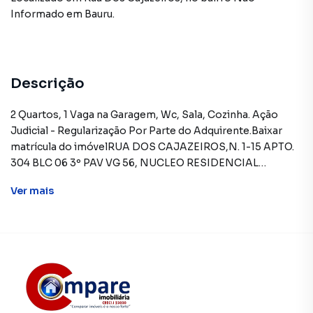
Informado
em Bauru
.
Descrição
2 Quartos, 1 Vaga na Garagem, Wc, Sala, Cozinha. Ação
Judicial - Regularização Por Parte do Adquirente.Baixar
matrícula do imóvelRUA DOS CAJAZEIROS,N. 1-15 APTO.
304 BLC 06 3º PAV VG 56, NUCLEO RESIDENCIAL
PRESIDENTE GEISE - CEP: 17033-010, BAURU - SAO
Ver
mais
PAULOFORMAS DE PAGAMENTO ACEITAS:
Exclusivamente à vista (somente recursos
próprios).REGRAS PARA PAGAMENTO DAS DESPESAS
(caso existam): Condomínio: Sob responsabilidade do
comprador, até o limite de 10% em relação ao valor de
avaliação do imóvel. A CAIXA realizará o pagamento
apenas do valor que exceder o limite de 10% do valor de
avaliação. Tributos: Sob responsabilidade do comprador.