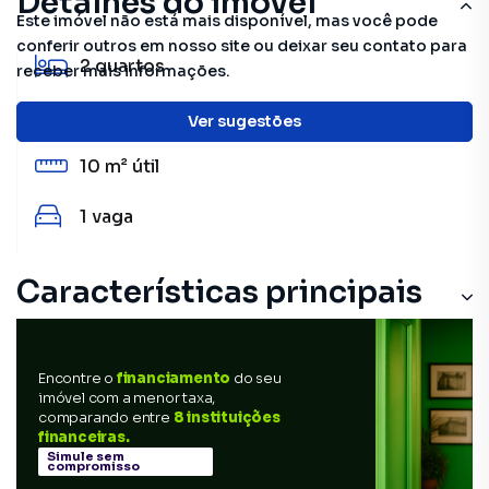
Detalhes do imóvel
Este imóvel não está mais disponível, mas você pode
conferir outros em nosso site ou deixar seu contato para
2
quartos
receber mais informações.
1
banheiro
Ver sugestões
10 m²
útil
1
vaga
Características principais
Encontre o
financiamento
do seu
imóvel com a menor taxa,
comparando entre
8 instituições
financeiras.
Simule sem
compromisso