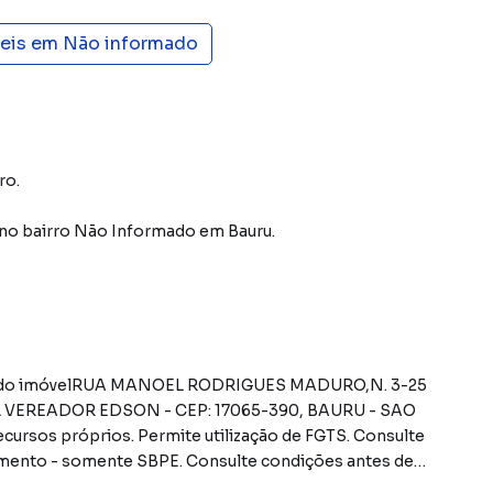
veis em
Não informado
ro.
no bairro Não Informado
em Bauru
.
EP: 17065-390, BAURU - SAO
s próprios. Permite utilização de FGTS. Consulte
mento - somente SBPE. Consulte condições antes de
 DAS DESPESAS (caso existam): Condomínio: Sob