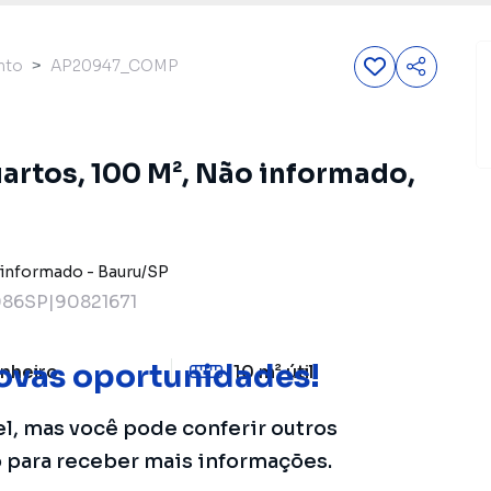
nto
AP20947_COMP
artos, 100 M², Não informado,
informado
-
Bauru
/
SP
86SP|90821671
ovas oportunidades!
nheiro
10 m²
útil
el, mas você pode conferir outros
o para receber mais informações.