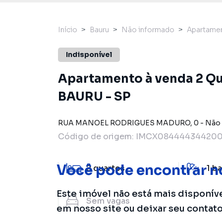
Início
Bauru
Não informado
Apartame
Indisponível
Apartamento à venda 2 Qu
BAURU - SP
RUA MANOEL RODRIGUES MADURO
,
0
-
Não 
Código de origem:
IMCX084444344200
Você pode encontrar n
2
quartos
1
ba
Este imóvel não está mais disponív
Sem
vagas
em nosso site ou deixar seu contat