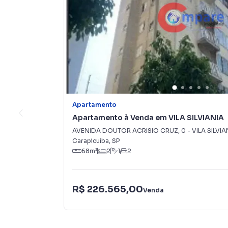
Apartamento
Apartamento à Venda em VILA SILVIANIA
AVENIDA DOUTOR ACRISIO CRUZ
,
0
-
VILA SILVIA
Carapicuiba
,
SP
68
m²
2
1
2
R$ 226.565,00
Venda