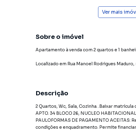
Ver mais imó
Sobre o imóvel
Apartamento à venda com 2 quartos e 1 banhei
Localizado
em
Rua Manoel Rodrigues Maduro
,
Descrição
2 Quartos, Wc, Sala, Cozinha. .Baixar matrícula do imóvelRUA MANOEL RODRIGUES MADURO,N. 3-25
APTO. 34 BLOCO 26, NUCLEO HABITACIONAL VEREADOR EDSON - C
PAULOFORMAS DE PAGAMENTO ACEITAS: Recurso
condições e enquadramento. Permite financia
efetuar a proposta.REGRAS PARA PAGAMENTO