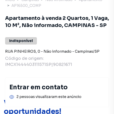
AP16500_COMP
Apartamento à venda 2 Quartos, 1 Vaga,
10 M², Não informado, CAMPINAS - SP
Indisponível
RUA PINHEIROS
,
0
-
Não informado
-
Campinas
/
SP
Código de origem:
IMCX1444403111571SP|90821671
Entrar em contato
2 pessoas visualizaram este anúncio
Você pode encontrar novas
oportunidades!