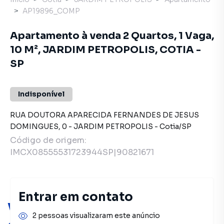
AP19896_COMP
Apartamento à venda 2 Quartos, 1 Vaga,
10 M², JARDIM PETROPOLIS, COTIA -
SP
Indisponível
RUA DOUTORA APARECIDA FERNANDES DE JESUS
DOMINGUES
,
0
-
JARDIM PETROPOLIS
-
Cotia
/
SP
Código de origem:
IMCX08555531723944SP|90821671
Entrar em contato
Você pode encontrar novas
2 pessoas visualizaram este anúncio