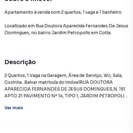
Apartamento à venda com 2 quartos, 1 vaga e 1 banheiro.
Localizado
em
Rua Doutora Aparecida Fernandes De Jesus
Domingues
,
no bairro Jardim Petropolis
em Cotia
.
Descrição
2 Quartos, 1 Vaga na Garagem, Área de Serviço, Wc, Sala,
Cozinha. .Baixar matrícula do imóvelRUA DOUTORA
APARECIDA FERNANDES DE JESUS DOMINGUES,N. 191
APTO. 21 PAVIMENTO Nº 14, TIPO 1, JARDIM PETROPOLIS
- CEP: 06700-453, COTIA - SAO PAULOFORMAS DE
Ver
mais
PAGAMENTO ACEITAS: Exclusivamente à vista (somente
recursos próprios).REGRAS PARA PAGAMENTO DAS
DESPESAS (caso existam): Condomínio: Sob
responsabilidade do comprador, até o limite de 10% em