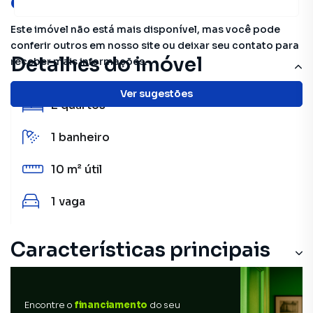
oportunidades!
Este imóvel não está mais disponível, mas você pode
conferir outros em nosso site ou deixar seu contato para
Detalhes do imóvel
receber mais informações.
Ver sugestões
2
quartos
1
banheiro
10 m²
útil
1
vaga
Características principais
Encontre o
financiamento
do seu