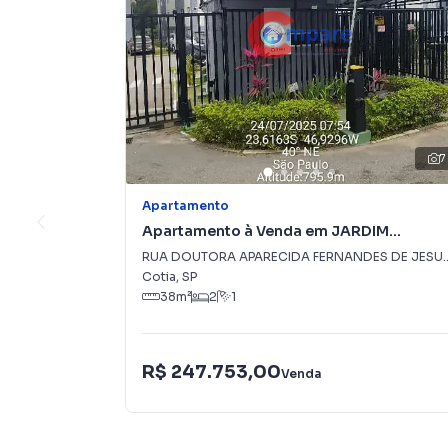
7
Apartamento
Apartamento à Venda em JARDIM
PETROPOLIS
RUA DOUTORA APARECIDA 
Cotia
,
SP
38
m²
2
1
R$ 247.753,00
Venda