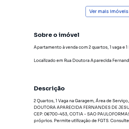
Ver mais imóvei
Sobre o imóvel
Apartamento à venda com 2 quartos, 1 vaga e 1
Localizado
em
Rua Doutora Aparecida Fernan
Descrição
2 Quartos, 1 Vaga na Garagem, Área de Serviço, Wc, Sala, Cozinha. .Baixar matrícula do imóvelRUA
DOUTORA APARECIDA FERNANDES DE JESUS,N.
CEP: 06700-453, COTIA - SAO PAULOFORMA
próprios. Permite utilização de FGTS. Consu
PAGAMENTO DAS DESPESAS (caso existam): C