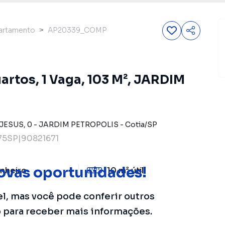
artamento
AP20339_COMP
rtos, 1 Vaga, 103 M², JARDIM
JESUS
,
0
-
JARDIM PETROPOLIS
-
Cotia
/
SP
5SP|90821671
ovas oportunidades!
nheiro
10 m²
útil
el, mas você pode conferir outros
o para receber mais informações.