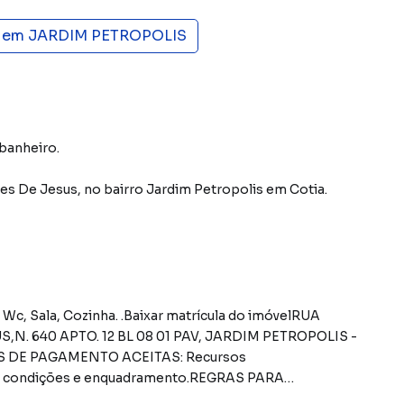
s em
JARDIM PETROPOLIS
 banheiro.
des De Jesus
,
no bairro Jardim Petropolis
em Cotia
.
 640 APTO. 12 BL 08 01 PAV, JARDIM PETROPOLIS -
S DE PAGAMENTO ACEITAS: Recursos
lte condições e enquadramento.REGRAS PARA
ondomínio: Sob responsabilidade do comprador, até