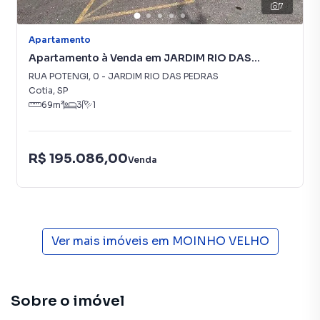
7
Apartamento
Apartamento à Venda em JARDIM RIO DAS
PEDRAS
RUA POTENGI
,
0
-
JARDIM RIO DAS PEDRAS
Cotia
,
SP
69
m²
3
1
R$ 195.086,00
Venda
Ver mais imóveis em
MOINHO VELHO
Sobre o imóvel