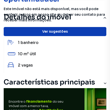
Este imóvel não está mais disponível, mas você pode
conferir outros em nosso site ou deixar seu contato para
Detalhes do imóvel
receber mais informações.
2
quartos
Ver sugestões
1
banheiro
10 m²
útil
2
vagas
Características principais
Encontre o
financiamento
do seu
imóvel com a menor taxa,