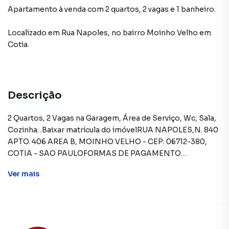
Apartamento à venda com 2 quartos, 2 vagas e 1 banheiro.
Localizado
em
Rua Napoles
,
no bairro Moinho Velho
em
Cotia
.
Descrição
2 Quartos, 2 Vagas na Garagem, Área de Serviço, Wc, Sala,
Cozinha. .Baixar matrícula do imóvelRUA NAPOLES,N. 840
APTO. 406 AREA B, MOINHO VELHO - CEP: 06712-380,
COTIA - SAO PAULOFORMAS DE PAGAMENTO
ACEITAS: Recursos próprios. Permite utilização de FGTS.
Ver
mais
Consulte condições e enquadramento. Permite
financiamento - somente SBPE. Consulte condições antes
de efetuar a proposta.REGRAS PARA PAGAMENTO DAS
DESPESAS (caso existam): Condomínio: Sob
responsabilidade do comprador, até o limite de 10% em