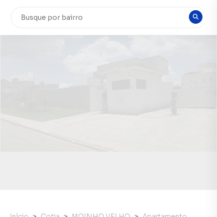
Início
Cotia
MOINHO VELHO
Apartamento