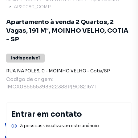
AP20080_COMP
Apartamento à venda 2 Quartos, 2
Vagas, 191 M², MOINHO VELHO, COTIA
- SP
Indisponível
RUA NAPOLES
,
0
-
MOINHO VELHO
-
Cotia
/
SP
Código de origem:
IMCX08555539392238SP|90821671
Entrar em contato
Você pode encontrar novas
3 pessoas visualizaram este anúncio
oportunidades!