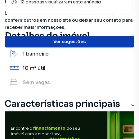
oportunidades!
12 pessoas visualizaram este anúncio
Este imóvel não está mais disponível, mas você pode
conferir outros em nosso site ou deixar seu contato para
receber mais informações.
Detalhes do imóvel
Ver sugestões
1
banheiro
10 m²
útil
Sem
vagas
Características principais
Encontre o
financiamento
do seu
imóvel com a menor taxa,