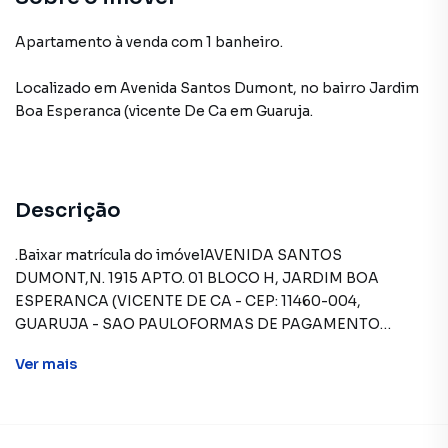
Apartamento à venda com 1 banheiro.
Localizado
em
Avenida Santos Dumont
,
no bairro Jardim
Boa Esperanca (vicente De Ca
em Guaruja
.
Descrição
.Baixar matrícula do imóvelAVENIDA SANTOS
DUMONT,N. 1915 APTO. 01 BLOCO H, JARDIM BOA
ESPERANCA (VICENTE DE CA - CEP: 11460-004,
GUARUJA - SAO PAULOFORMAS DE PAGAMENTO
ACEITAS: Recursos próprios. Permite utilização de FGTS.
Ver
mais
Consulte condições e enquadramento. Permite
financiamento - somente SBPE. Consulte condições antes
de efetuar a proposta.REGRAS PARA PAGAMENTO DAS
DESPESAS (caso existam): Condomínio: Sob