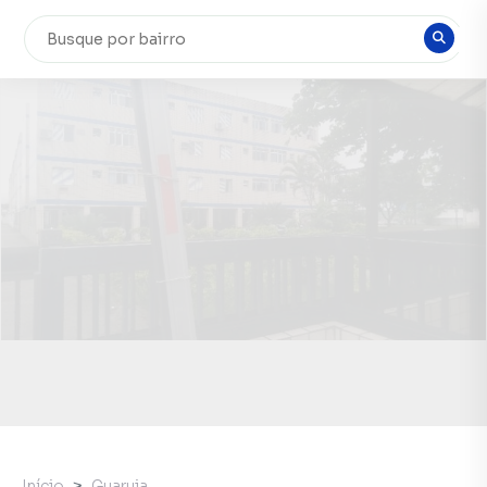
Início
Guaruja