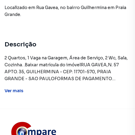
Localizado
em
Rua Gavea
,
no bairro Guilhermina
em Praia
Grande
.
Descrição
2 Quartos, 1 Vaga na Garagem, Área de Serviço, 2 Wc, Sala,
Cozinha. .Baixar matrícula do imóvelRUA GAVEA,N. 57
APTO. 35, GUILHERMINA - CEP: 11701-570, PRAIA
GRANDE - SAO PAULOFORMAS DE PAGAMENTO
ACEITAS: Recursos próprios. Permite utilização de FGTS.
Ver
mais
Consulte condições e enquadramento. Permite
financiamento - somente SBPE. Consulte condições antes
de efetuar a proposta.REGRAS PARA PAGAMENTO DAS
DESPESAS (caso existam): Condomínio: Sob
responsabilidade do comprador, até o limite de 10% em
relação ao valor de avaliação do imóvel. A CAIXA realizará o
pagamento apenas do valor que exceder o limite de 10%