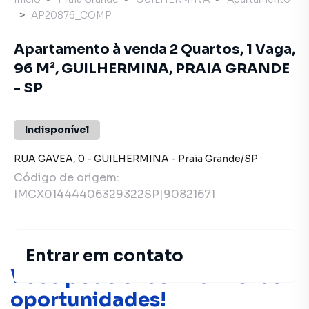
AP20876_COMP
Apartamento à venda 2 Quartos, 1 Vaga,
96 M², GUILHERMINA, PRAIA GRANDE
- SP
Indisponível
RUA GAVEA
,
0
-
GUILHERMINA
-
Praia Grande
/
SP
Código de origem:
IMCX01444406329322SP|90821671
Entrar em contato
Você pode encontrar novas
oportunidades!