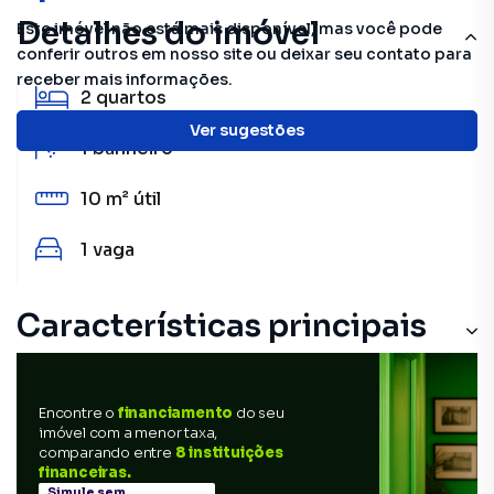
Detalhes do imóvel
Este imóvel não está mais disponível, mas você pode
conferir outros em nosso site ou deixar seu contato para
receber mais informações.
2
quartos
Ver sugestões
1
banheiro
10 m²
útil
1
vaga
Características principais
Encontre o
financiamento
do seu
imóvel com a menor taxa,
comparando entre
8 instituições
financeiras.
Simule sem