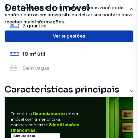
Detalhes do imóvel
Este imóvel não está mais disponível, mas você pode
conferir outros em nosso site ou deixar seu contato para
receber mais informações.
2
quartos
Ver sugestões
1
banheiro
10 m²
útil
Sem
vagas
Características principais
Encontre o
financiamento
do seu
imóvel com a menor taxa,
comparando entre
8 instituições
financeiras.
Simule sem