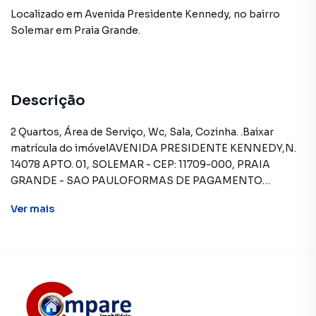
Localizado
em
Avenida Presidente Kennedy
,
no bairro
Solemar
em Praia Grande
.
Descrição
2 Quartos, Área de Serviço, Wc, Sala, Cozinha. .Baixar
matrícula do imóvelAVENIDA PRESIDENTE KENNEDY,N.
14078 APTO. 01, SOLEMAR - CEP: 11709-000, PRAIA
GRANDE - SAO PAULOFORMAS DE PAGAMENTO
ACEITAS: Recursos próprios. Permite utilização de FGTS.
Ver
mais
Consulte condições e enquadramento.REGRAS PARA
PAGAMENTO DAS DESPESAS (caso
existam): Condomínio: Sob responsabilidade do
comprador, até o limite de 10% em relação ao valor de
avaliação do imóvel. A CAIXA realizará o pagamento
apenas do valor que exceder o limite de 10% do valor de
avaliação. Tributos: Sob responsabilidade do