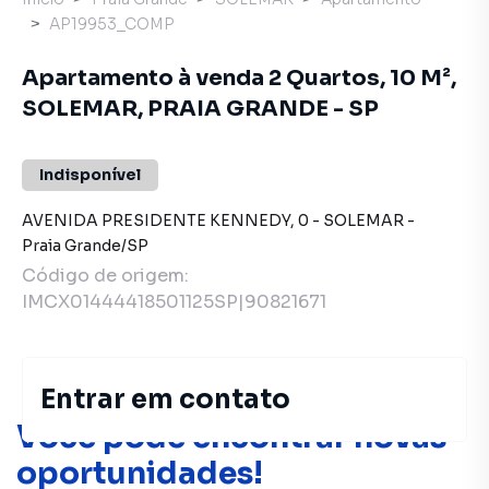
AP19953_COMP
Apartamento à venda 2 Quartos, 10 M²,
SOLEMAR, PRAIA GRANDE - SP
Indisponível
AVENIDA PRESIDENTE KENNEDY
,
0
-
SOLEMAR
-
Praia Grande
/
SP
Código de origem:
IMCX01444418501125SP|90821671
Entrar em contato
Você pode encontrar novas
oportunidades!