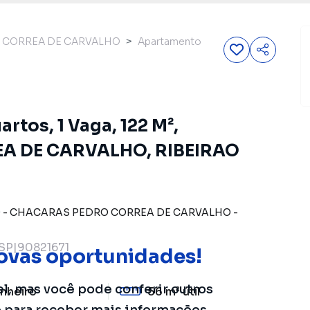
 CORREA DE CARVALHO
Apartamento
rtos, 1 Vaga, 122 M²,
 DE CARVALHO, RIBEIRAO
0
-
CHACARAS PEDRO CORREA DE CARVALHO
-
SP|90821671
ovas oportunidades!
el, mas você pode conferir outros
nheiro
56 m²
útil
o para receber mais informações.