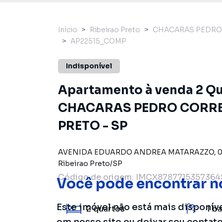
Início
Ribeirao Preto
CHACARAS PEDRO
AP22515_COMP
Indisponível
Apartamento à venda 2 Qua
CHACARAS PEDRO CORREA
PRETO - SP
AVENIDA EDUARDO ANDREA MATARAZZO
,
Ribeirao Preto
/
SP
Código de origem:
IMCX8787715357364
Você pode encontrar n
Este imóvel não está mais disponív
2
quartos
1
ba
em nosso site ou deixar seu contat