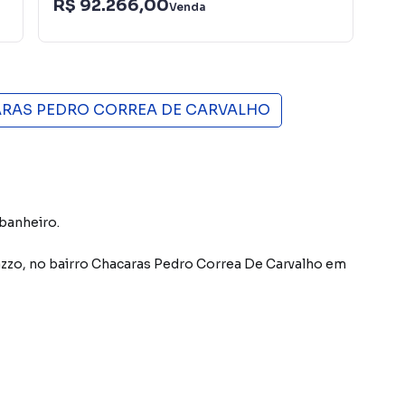
R$ 92.266,00
R$
Venda
RAS PEDRO CORREA DE CARVALHO
 banheiro.
azzo
,
no bairro Chacaras Pedro Correa De Carvalho
em