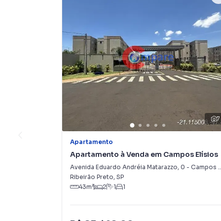
7
Apartamento
Apartamento à Venda em Campos Elísios
Avenida Eduardo Andréia Matarazzo
,
0
-
Campos Elísios
Ribeirão Preto
,
SP
43
m²
2
1
1