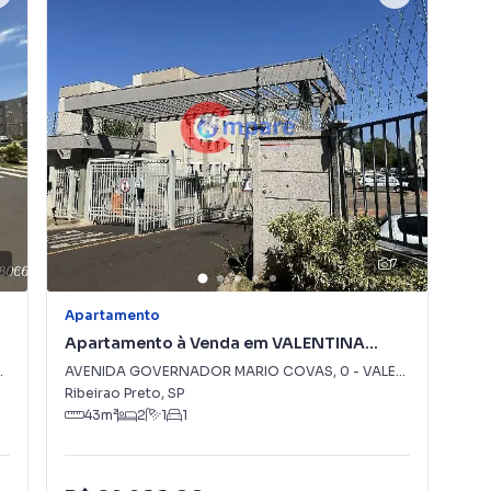
7
Apartamento
Apa
Apartamento à Venda em VALENTINA
Ap
FIGUEIREDO
AVENIDA GOVERNADOR MARIO COVAS
,
0
-
VALENTINA FIGUEIREDO
Ave
Ribeirao Preto
,
SP
Rib
43
m²
2
1
1