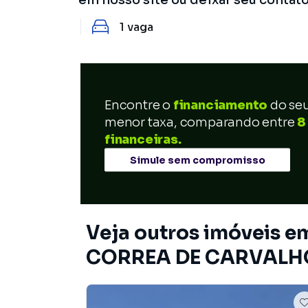
1
vaga
Encontre o
financiamento
do se
menor taxa, comparando entre
8
financeiras.
Simule sem compromisso
Veja outros imóveis
CORREA DE CARVALHO