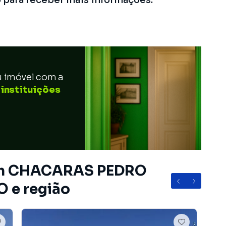
u imóvel com a
 instituições
 em CHACARAS PEDRO
 e região