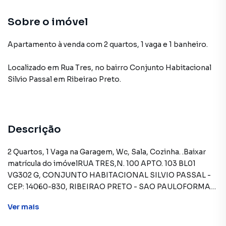
Sobre o imóvel
Apartamento à venda com 2 quartos, 1 vaga e 1 banheiro.
Localizado
em
Rua Tres
,
no bairro Conjunto Habitacional
Silvio Passal
em Ribeirao Preto
.
Descrição
2 Quartos, 1 Vaga na Garagem, Wc, Sala, Cozinha. .Baixar
matrícula do imóvelRUA TRES,N. 100 APTO. 103 BL01
VG302 G, CONJUNTO HABITACIONAL SILVIO PASSAL -
CEP: 14060-830, RIBEIRAO PRETO - SAO PAULOFORMAS
DE PAGAMENTO ACEITAS: Recursos próprios. Permite
Ver
mais
utilização de FGTS. Consulte condições e
enquadramento. Permite financiamento - somente SBPE.