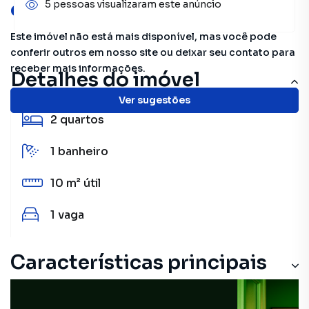
oportunidades!
5 pessoas visualizaram este anúncio
Este imóvel não está mais disponível, mas você pode
conferir outros em nosso site ou deixar seu contato para
receber mais informações.
Detalhes do imóvel
Ver sugestões
2
quartos
1
banheiro
10 m²
útil
1
vaga
Características principais