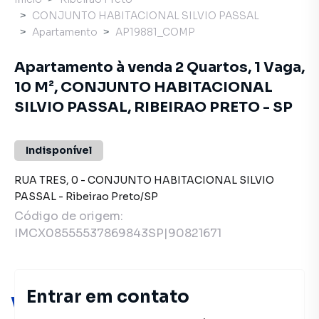
CONJUNTO HABITACIONAL SILVIO PASSAL
Apartamento
AP19881_COMP
Apartamento à venda 2 Quartos, 1 Vaga,
10 M², CONJUNTO HABITACIONAL
SILVIO PASSAL, RIBEIRAO PRETO - SP
Indisponível
RUA TRES
,
0
-
CONJUNTO HABITACIONAL SILVIO
PASSAL
-
Ribeirao Preto
/
SP
Código de origem:
IMCX08555537869843SP|90821671
Entrar em contato
Você pode encontrar novas