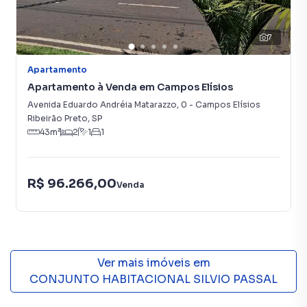
7
Apartamento
Apartamento à Venda em Campos Elísios
Avenida Eduardo Andréia Matarazzo
,
0
-
Campos Elísios
Ribeirão Preto
,
SP
43
m²
2
1
1
R$ 96.266,00
Venda
Ver mais imóveis em
CONJUNTO HABITACIONAL SILVIO PASSAL