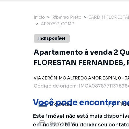
Início
Ribeirao Preto
JARDIM FLOREST
AP20797_COMP
Indisponível
Apartamento à venda 2 Qu
FLORESTAN FERNANDES, R
VIA JERÔNIMO ALFREDO AMOR ESPIN
,
0
-
J
Código de origem:
IMCX0878771137698
Você pode encontrar n
2
quartos
1
ba
Este imóvel não está mais disponív
Sem
vagas
em nosso site ou deixar seu contat