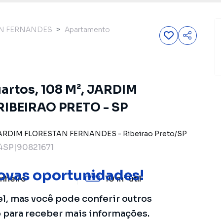
AN FERNANDES
Apartamento
artos, 108 M², JARDIM
IBEIRAO PRETO - SP
ARDIM FLORESTAN FERNANDES
-
Ribeirao Preto
/
SP
4SP|90821671
ovas oportunidades!
nheiro
10 m²
útil
el, mas você pode conferir outros
o para receber mais informações.