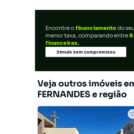
Encontre o
financiamento
do se
menor taxa, comparando entre
8
financeiras.
Simule sem compromisso
Veja outros imóveis
FERNANDES e região