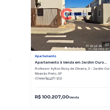
7
Apartamento
Apartamento à Venda em Jardim Ouro
Branco
Professor Aylton Ricoy de Oliveira
,
0
-
Jardim Ouro Branco
Ribeirão Preto
,
SP
44
m²
2
1
1
R$ 100.207,00
Venda