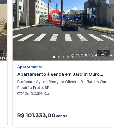
7
Apartamento
Apa
Apartamento à Venda em Jardim Ouro
Ap
Branco
TA
Professor Aylton Ricoy de Oliveira
,
0
-
Jardim Ouro Branco
AVE
Ribeirão Preto
,
SP
Rib
40
m²
2
1
1
R$ 101.333,00
R$
Venda