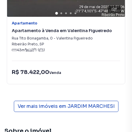
7
Apartamento
Apartamento à Venda em Valentina Figueiredo
Rua Tito Bonagamba
,
0
-
Valentina Figueiredo
Ribeirão Preto
,
SP
43
m²
2
1
1
R$ 78.422,00
Venda
Ver mais imóveis em
JARDIM MARCHESI
Sobre o imóvel