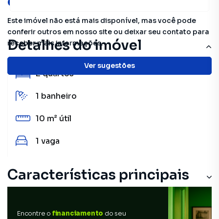
oportunidades!
Este imóvel não está mais disponível, mas você pode
conferir outros em nosso site ou deixar seu contato para
Detalhes do imóvel
receber mais informações.
Ver sugestões
2
quartos
1
banheiro
10 m²
útil
1
vaga
Características principais
Encontre o
financiamento
do seu