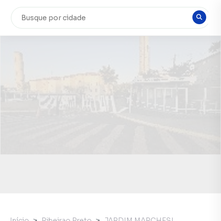
Início
Ribeirao Preto
JARDIM MARCHESI