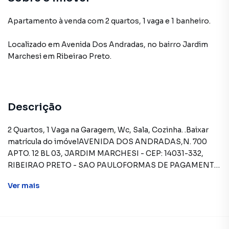
Apartamento à venda com 2 quartos, 1 vaga e 1 banheiro.
Localizado
em
Avenida Dos Andradas
,
no bairro Jardim
Marchesi
em Ribeirao Preto
.
Descrição
2 Quartos, 1 Vaga na Garagem, Wc, Sala, Cozinha. .Baixar
matrícula do imóvelAVENIDA DOS ANDRADAS,N. 700
APTO. 12 BL 03, JARDIM MARCHESI - CEP: 14031-332,
RIBEIRAO PRETO - SAO PAULOFORMAS DE PAGAMENTO
ACEITAS: Recursos próprios. Permite financiamento -
Ver
mais
somente SBPE. Consulte condições antes de efetuar a
proposta.REGRAS PARA PAGAMENTO DAS DESPESAS
(caso existam): Condomínio: Sob responsabilidade do
comprador, até o limite de 10% em relação ao valor de