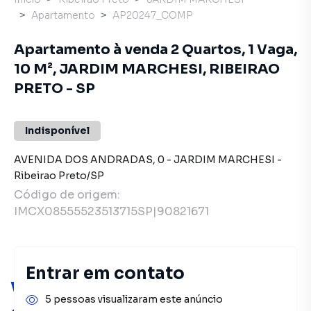
Apartamento
AP20247_COMP
Apartamento à venda 2 Quartos, 1 Vaga,
10 M², JARDIM MARCHESI, RIBEIRAO
PRETO - SP
Indisponível
AVENIDA DOS ANDRADAS
,
0
-
JARDIM MARCHESI
-
Ribeirao Preto
/
SP
Código de origem:
IMCX08555523513715SP|90821671
Entrar em contato
Você pode encontrar novas
5 pessoas visualizaram este anúncio