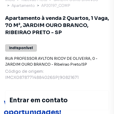
Apartamento
AP20197_COMP
Apartamento à venda 2 Quartos, 1 Vaga,
70 M², JARDIM OURO BRANCO,
RIBEIRAO PRETO - SP
Indisponível
RUA PROFESSOR AYLTON RICOY DE OLIVEIRA
,
0
-
JARDIM OURO BRANCO
-
Ribeirao Preto
/
SP
Código de origem:
IMCX08787714884026SP|90821671
Entrar em contato
Você pode encontrar novas
oportunidades!