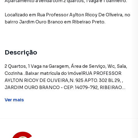
Apartamento à venda com 2 quartos, 1 vaga e 1 banheiro.
Localizado
em
Rua Professor Aylton Ricoy De Oliveira
,
no
bairro Jardim Ouro Branco
em Ribeirao Preto
.
Descrição
2 Quartos, 1 Vaga na Garagem, Área de Serviço, Wc, Sala,
Cozinha. .Baixar matrícula do imóvelRUA PROFESSOR
AYLTON RICOY DE OLIVEIRA,N. 925 APTO. 302 BL 29, ,
JARDIM OURO BRANCO - CEP: 14079-792, RIBEIRAO
PRETO - SAO PAULOFORMAS DE PAGAMENTO
Ver
mais
ACEITAS: Recursos próprios. Permite utilização de FGTS.
Consulte condições e enquadramento. Permite
financiamento - somente SBPE. Consulte condições antes
de efetuar a proposta.REGRAS PARA PAGAMENTO DAS
DESPESAS (caso existam): Condomínio: Sob
responsabilidade do comprador, até o limite de 10% em