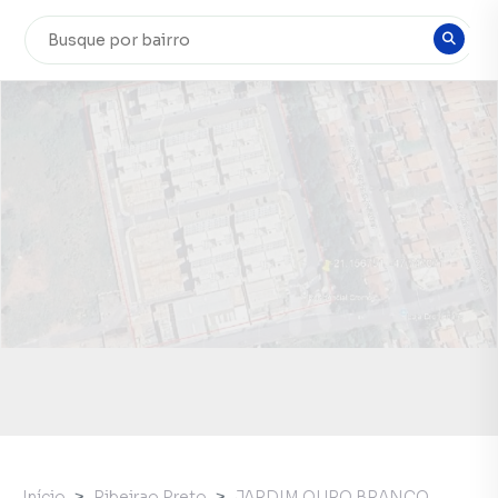
Início
Ribeirao Preto
JARDIM OURO BRANCO