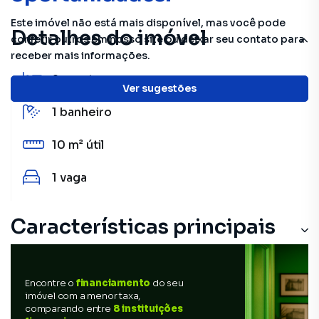
Este imóvel não está mais disponível, mas você pode
Detalhes do imóvel
conferir outros em nosso site ou deixar seu contato para
receber mais informações.
2
quartos
Ver sugestões
1
banheiro
10 m²
útil
1
vaga
Características principais
Encontre o
financiamento
do seu
imóvel com a menor taxa,
comparando entre
8 instituições