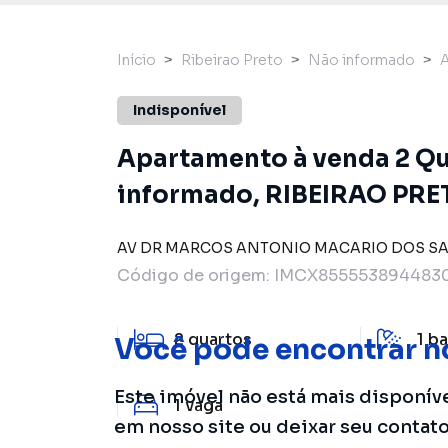
Início
Ribeirao Preto
Não informado
Indisponível
Apartamento à venda 2 Qua
informado, RIBEIRAO PRE
AV DR MARCOS ANTONIO MACARIO DOS S
Código de origem:
IMCX8555538944830
2
quartos
1
ba
Você pode encontrar n
Este imóvel não está mais disponív
1
vaga
em nosso site ou deixar seu contat