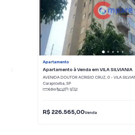
Apartamento
Apartamento à Venda em VILA SILVIANIA
AVENIDA DOUTOR ACRISIO CRUZ
,
0
-
VILA SILVIA
Carapicuiba
,
SP
68
m²
2
1
2
R$ 226.565,00
Venda