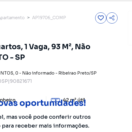
Apartamento
AP19706_COMP
rtos, 1 Vaga, 93 M², Não
TO - SP
ANTOS
,
0
-
Não informado
-
Ribeirao Preto
/
SP
SP|90821671
nheiro
42 m²
útil
ovas oportunidades!
el, mas você pode conferir outros
o para receber mais informações.