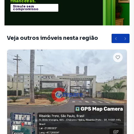
financeiras.
Simule sem
compromisso
Veja outros imóveis nesta região
7