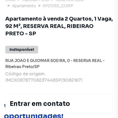
Apartamento
AP21050_COMP
Apartamento à venda 2 Quartos, 1 Vaga,
92 M², RESERVA REAL, RIBEIRAO
PRETO - SP
Indisponível
RUA JOAO E GUIOMAR SOEIRA
,
0
-
RESERVA REAL
-
Ribeirao Preto
/
SP
Código de origem:
IMCX08787708237448SP|90821671
Entrar em contato
Você pode encontrar novas
oportunidades!