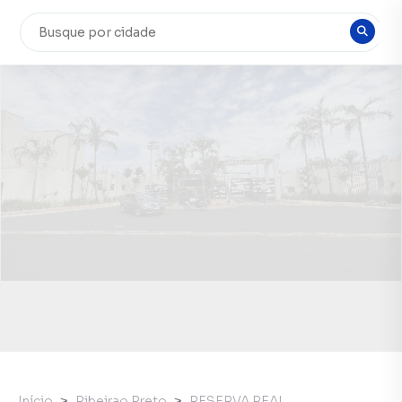
Início
Ribeirao Preto
RESERVA REAL