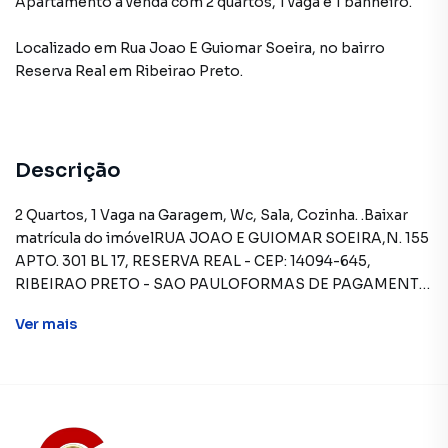
Apartamento à venda com 2 quartos, 1 vaga e 1 banheiro.
Localizado
em
Rua Joao E Guiomar Soeira
,
no bairro
Reserva Real
em Ribeirao Preto
.
Descrição
2 Quartos, 1 Vaga na Garagem, Wc, Sala, Cozinha. .Baixar
matrícula do imóvelRUA JOAO E GUIOMAR SOEIRA,N. 155
APTO. 301 BL 17, RESERVA REAL - CEP: 14094-645,
RIBEIRAO PRETO - SAO PAULOFORMAS DE PAGAMENTO
ACEITAS: Recursos próprios. Permite utilização de FGTS.
Ver
mais
Consulte condições e enquadramento. Permite
financiamento - somente SBPE. Consulte condições antes
de efetuar a proposta.REGRAS PARA PAGAMENTO DAS
DESPESAS (caso existam): Condomínio: Sob
responsabilidade do comprador, até o limite de 10% em
relação ao valor de avaliação do imóvel. A CAIXA realizará o