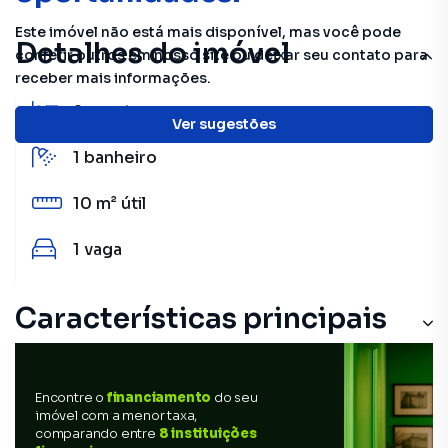
Este imóvel não está mais disponível, mas você pode
Detalhes do imóvel
conferir outros em nosso site ou deixar seu contato para
receber mais informações.
2
quartos
Ver sugestões
1
banheiro
10 m²
útil
1
vaga
Características principais
Encontre o
financiamento
do seu
imóvel com a menor taxa,
comparando entre
8 instituições