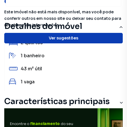
oportunidades!
Este imóvel não está mais disponível, mas você pode
conferir outros em nosso site ou deixar seu contato para
Detalhes do imóvel
receber mais informações.
Ver sugestões
2
quartos
1
banheiro
43 m²
útil
1
vaga
Características principais
Encontre o
financiamento
do seu