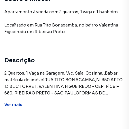
Apartamento à venda com 2 quartos, 1 vaga e 1 banheiro.
Localizado
em
Rua Tito Bonagamba
,
no bairro Valentina
Figueiredo
em Ribeirao Preto
.
Descrição
2 Quartos, 1 Vaga na Garagem, Wc, Sala, Cozinha. .Baixar
matrícula do imóvelRUA TITO BONAGAMBA,N. 350 APTO.
13 BL C TORRE 1, VALENTINA FIGUEIREDO - CEP: 14061-
660, RIBEIRAO PRETO - SAO PAULOFORMAS DE
PAGAMENTO ACEITAS: Recursos próprios. Permite
Ver
mais
utilização de FGTS. Consulte condições e enquadramento.
Permite financiamento - somente SBPE. Consulte
condições antes de efetuar a proposta.REGRAS PARA
PAGAMENTO DAS DESPESAS (caso existam):