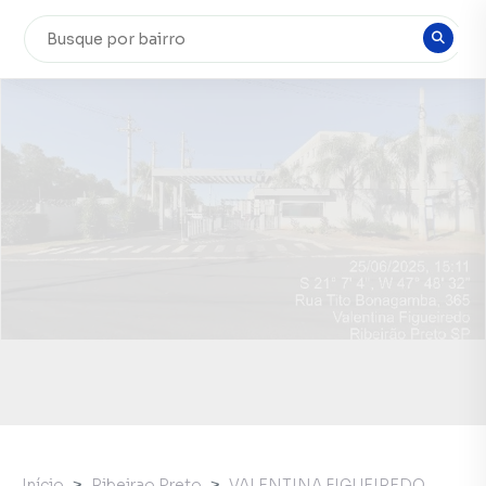
Início
Ribeirao Preto
VALENTINA FIGUEIREDO