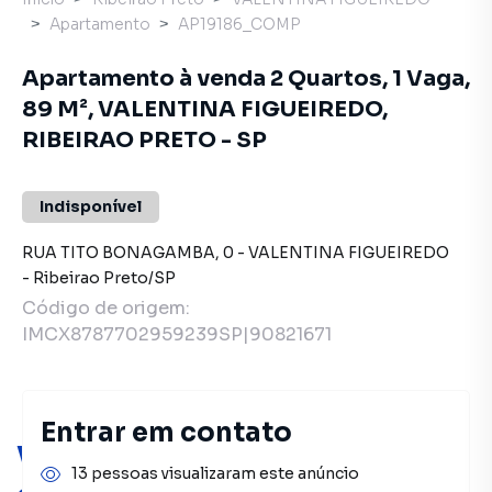
Apartamento
AP19186_COMP
Apartamento à venda 2 Quartos, 1 Vaga,
89 M², VALENTINA FIGUEIREDO,
RIBEIRAO PRETO - SP
Indisponível
RUA TITO BONAGAMBA
,
0
-
VALENTINA FIGUEIREDO
-
Ribeirao Preto
/
SP
Código de origem:
IMCX8787702959239SP|90821671
Entrar em contato
Você pode encontrar novas
13 pessoas visualizaram este anúncio