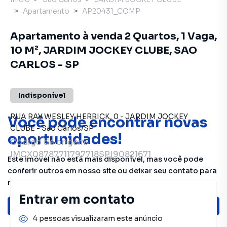
Apartamento
AP20431_COMP
Apartamento à venda 2 Quartos, 1 Vaga,
10 M², JARDIM JOCKEY CLUBE, SAO
CARLOS - SP
Indisponível
RUA RAY WESLEY HERRICK
,
0
-
JARDIM JOCKEY
Você pode encontrar novas
CLUBE
-
Sao Carlos
/
SP
oportunidades!
Código de origem:
IMCX08787711797718SP|90821671
Este imóvel não está mais disponível, mas você pode
conferir outros em nosso site ou deixar seu contato para
receber mais informações.
Entrar em contato
Ver sugestões
4 pessoas visualizaram este anúncio