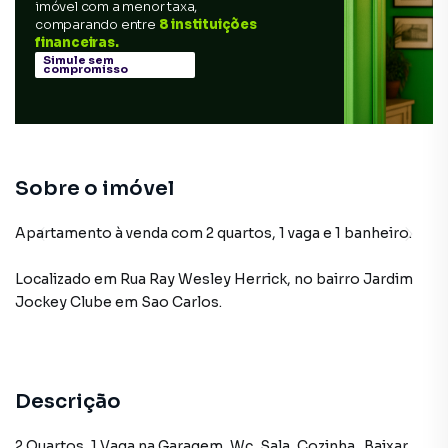
imóvel com a menor taxa,
comparando entre
8 instituições
financeiras.
Simule sem
compromisso
Sobre o imóvel
Apartamento à venda com 2 quartos, 1 vaga e 1 banheiro.
Localizado
em
Rua Ray Wesley Herrick
,
no bairro Jardim
Jockey Clube
em Sao Carlos
.
Descrição
2 Quartos, 1 Vaga na Garagem, Wc, Sala, Cozinha. .Baixar