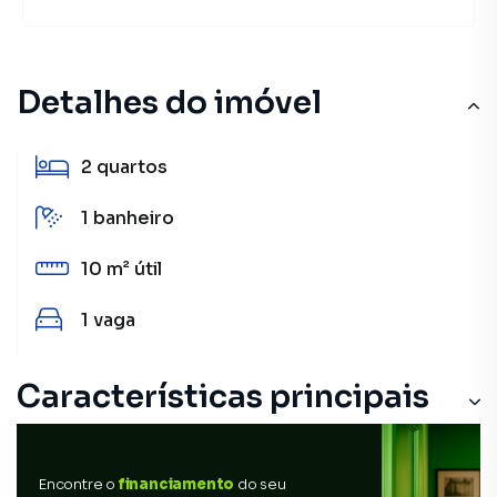
Detalhes do imóvel
2
quartos
1
banheiro
10 m²
útil
1
vaga
Características principais
Encontre o
financiamento
do seu