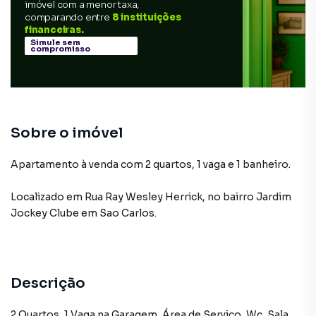
imóvel com a menor taxa,
comparando entre
8 instituições
financeiras.
Simule sem
compromisso
Sobre o imóvel
Apartamento à venda com 2 quartos, 1 vaga e 1 banheiro.
Localizado
em
Rua Ray Wesley Herrick
,
no bairro Jardim
Jockey Clube
em Sao Carlos
.
Descrição
2 Quartos, 1 Vaga na Garagem, Área de Serviço, Wc, Sala,