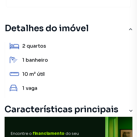
Detalhes do imóvel
2
quartos
1
banheiro
10 m²
útil
1
vaga
Características principais
Encontre o
financiamento
do seu