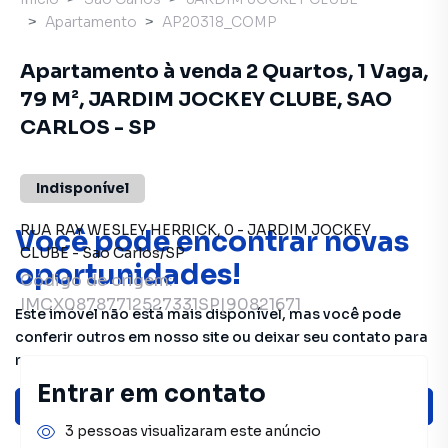
Apartamento
AP20318_COMP
Apartamento à venda 2 Quartos, 1 Vaga,
79 M², JARDIM JOCKEY CLUBE, SAO
CARLOS - SP
Indisponível
RUA RAY WESLEY HERRICK
,
0
-
JARDIM JOCKEY
Você pode encontrar novas
CLUBE
-
Sao Carlos
/
SP
oportunidades!
Código de origem:
IMCX08787712527331SP|90821671
Este imóvel não está mais disponível, mas você pode
conferir outros em nosso site ou deixar seu contato para
receber mais informações.
Entrar em contato
Ver sugestões
3 pessoas visualizaram este anúncio