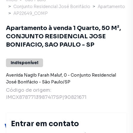
Conjunto Residencial José Bonifácio
Apartamento
AP22649_COMP
Apartamento à venda 1 Quarto, 50 M²,
CONJUNTO RESIDENCIAL JOSE
BONIFACIO, SAO PAULO - SP
Indisponível
Avenida Nagib Farah Maluf
,
0
-
Conjunto Residencial
José Bonifácio
-
São Paulo
/
SP
Código de origem:
IMCX8787713987417SP|90821671
Entrar em contato
Você pode encontrar novas