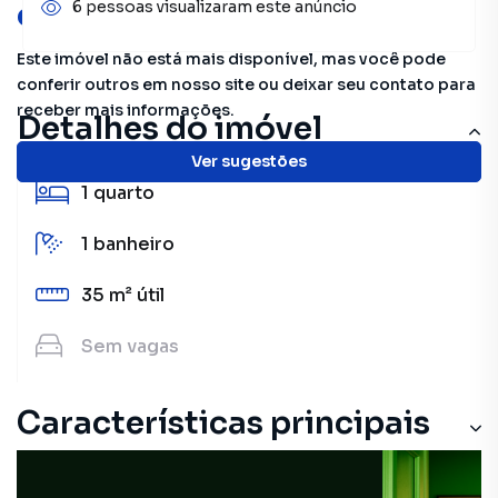
oportunidades!
6 pessoas visualizaram este anúncio
Este imóvel não está mais disponível, mas você pode
conferir outros em nosso site ou deixar seu contato para
receber mais informações.
Detalhes do imóvel
Ver sugestões
1
quarto
1
banheiro
35 m²
útil
Sem
vagas
Características principais