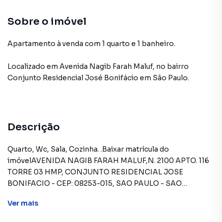
Sobre o imóvel
Apartamento à venda com 1 quarto e 1 banheiro.
Localizado
em
Avenida Nagib Farah Maluf
,
no bairro
Conjunto Residencial José Bonifácio
em São Paulo
.
Descrição
Quarto, Wc, Sala, Cozinha. .Baixar matrícula do
imóvelAVENIDA NAGIB FARAH MALUF,N. 2100 APTO. 116
TORRE 03 HMP, CONJUNTO RESIDENCIAL JOSE
BONIFACIO - CEP: 08253-015, SAO PAULO - SAO
PAULOFORMAS DE PAGAMENTO ACEITAS: Recursos
Ver
mais
próprios. Permite utilização de FGTS. Consulte condições
e enquadramento. Permite financiamento - somente