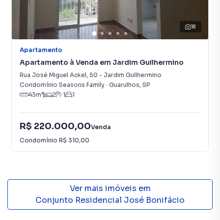
18
Apartamento
Apartamento à Venda em Jardim Guilhermino
Rua José Miguel Ackel
,
50
-
Jardim Guilhermino
Condomínio Seasons Family
·
Guarulhos
,
SP
43
m²
2
1
1
R$ 220.000,00
Venda
Condomínio
R$ 310,00
Ver mais imóveis em
Conjunto Residencial José Bonifácio