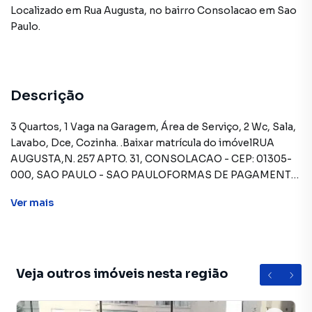
Localizado
em
Rua Augusta
,
no bairro Consolacao
em Sao
Paulo
.
Descrição
3 Quartos, 1 Vaga na Garagem, Área de Serviço, 2 Wc, Sala,
Lavabo, Dce, Cozinha. .Baixar matrícula do imóvelRUA
AUGUSTA,N. 257 APTO. 31, CONSOLACAO - CEP: 01305-
000, SAO PAULO - SAO PAULOFORMAS DE PAGAMENTO
ACEITAS: Recursos próprios. Permite financiamento -
Ver
mais
somente SBPE. Consulte condições antes de efetuar a
proposta.REGRAS PARA PAGAMENTO DAS DESPESAS
(caso existam): Condomínio: Sob responsabilidade do
comprador, até o limite de 10% em relação ao valor de
avaliação do imóvel. A CAIXA realizará o pagamento
Veja outros imóveis nesta região
apenas do valor que exceder o limite de 10% do valor de
avaliação. Tributos: Sob responsabilidade do comprador,