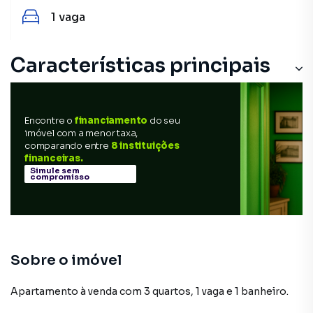
1
vaga
Características principais
Encontre o
financiamento
do seu
imóvel com a menor taxa,
comparando entre
8 instituições
financeiras.
Simule sem
compromisso
Sobre o imóvel
Apartamento à venda com 3 quartos, 1 vaga e 1 banheiro.