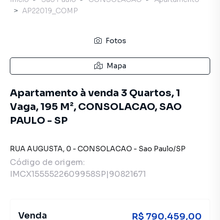
AP22019_COMP
Fotos
Mapa
Apartamento à venda 3 Quartos, 1
Vaga, 195 M², CONSOLACAO, SAO
PAULO - SP
RUA AUGUSTA
,
0
-
CONSOLACAO
-
Sao Paulo
/
SP
Código de origem:
IMCX1555522609958SP|90821671
Venda
R$ 790.459,00