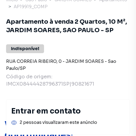
AP19919_COMP
Apartamento à venda 2 Quartos, 10 M²,
JARDIM SOARES, SAO PAULO - SP
Indisponível
RUA CORREIA RIBEIRO
,
0
-
JARDIM SOARES
-
Sao
Paulo
/
SP
Código de origem:
IMCX08444428796371SP|90821671
Entrar em contato
Você pode encontrar novas
2 pessoas visualizaram este anúncio
oportunidades!