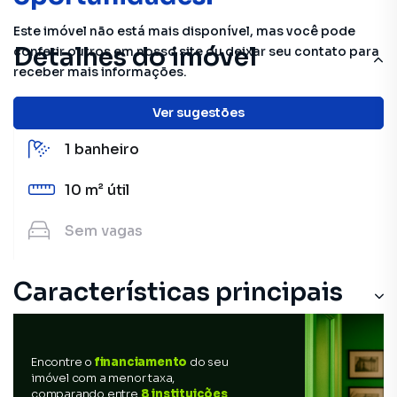
Este imóvel não está mais disponível, mas você pode
Detalhes do imóvel
conferir outros em nosso site ou deixar seu contato para
receber mais informações.
2
quartos
Ver sugestões
1
banheiro
10 m²
útil
Sem
vagas
Características principais
Encontre o
financiamento
do seu
imóvel com a menor taxa,
comparando entre
8 instituições