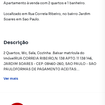
Apartamento à venda com 2 quartos e 1 banheiro.
Localizado
em
Rua Correia Ribeiro
,
no bairro Jardim
Soares
em Sao Paulo
.
Descrição
2 Quartos, Wc, Sala, Cozinha. .Baixar matrícula do
imóvelRUA CORREIA RIBEIRO,N. 138 APTO. 11 138 146,
JARDIM SOARES - CEP: 08460-260, SAO PAULO - SAO
PAULOFORMAS DE PAGAMENTO ACEITAS:
Exclusivamente à vista (somente recursos
Ver
mais
próprios).REGRAS PARA PAGAMENTO DAS DESPESAS
(caso existam): Condomínio: Sob responsabilidade do
comprador, até o limite de 10% em relação ao valor de
avaliação do imóvel. A CAIXA realizará o pagamento
apenas do valor que exceder o limite de 10% do valor de