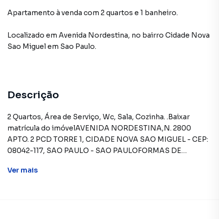
Apartamento à venda com 2 quartos e 1 banheiro.
Localizado
em
Avenida Nordestina
,
no bairro Cidade Nova
Sao Miguel
em Sao Paulo
.
Descrição
2 Quartos, Área de Serviço, Wc, Sala, Cozinha. .Baixar
matrícula do imóvelAVENIDA NORDESTINA,N. 2800
APTO. 2 PCD TORRE 1, CIDADE NOVA SAO MIGUEL - CEP:
08042-117, SAO PAULO - SAO PAULOFORMAS DE
PAGAMENTO ACEITAS: Recursos próprios. Permite
Ver
mais
utilização de FGTS. Consulte condições e
enquadramento. Permite financiamento - somente SBPE.
Consulte condições antes de efetuar a proposta.REGRAS
PARA PAGAMENTO DAS DESPESAS (caso
existam): Condomínio: Sob responsabilidade do