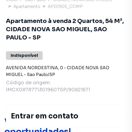
Apartamento
AP20905_COMP
Apartamento à venda 2 Quartos, 54 M²,
CIDADE NOVA SAO MIGUEL, SAO
PAULO - SP
Indisponível
AVENIDA NORDESTINA
,
0
-
CIDADE NOVA SAO
MIGUEL
-
Sao Paulo
/
SP
Código de origem:
IMCX08787713019607SP|90821671
Entrar em contato
Você pode encontrar novas
oportunidades!