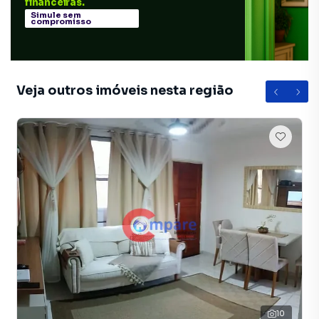
financeiras.
Simule sem
compromisso
Veja outros imóveis nesta região
10