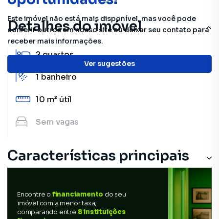
Este imóvel não está mais disponível, mas você pode
Detalhes do imóvel
conferir outros em nosso site ou deixar seu contato para
receber mais informações.
2
quartos
Ver sugestões
1
banheiro
10 m²
útil
Sem
vagas
Características principais
Encontre o
financiamento
do seu
imóvel com a menor taxa,
comparando entre
8 instituições